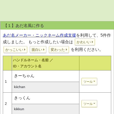
【１】あだ名風に作る
あだ名メーカー・ニックネーム作成支援
を利用して、5件作
成しました。 もっと作成したい場合は
かわいい
を利用ください。
かっこいい
面白い
変わった
ハンドルネーム・名前 ／
ID・アカウント名
きーちゃん
1
ツール
kiichan
きっくん
2
ツール
kikkun