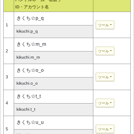
ID・アカウント名
きくち☆p_q
1
ツール
kikuchi.p_q
きくち☆m_m
2
ツール
kikuchi.m_m
きくち☆o_o
3
ツール
kikuchi.o_o
きくち☆t_t
4
ツール
kikuchi.t_t
きくち☆u_u
5
ツール