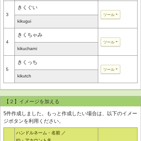
きくぐい
3
ツール
kikugui
きくちゃみ
4
ツール
kikuchami
きくっち
5
ツール
kikutch
【２】イメージを加える
5件作成しました。もっと作成したい場合は、以下のイメー
ジボタンを利用ください。
ハンドルネーム・名前 ／
ID・アカウント名