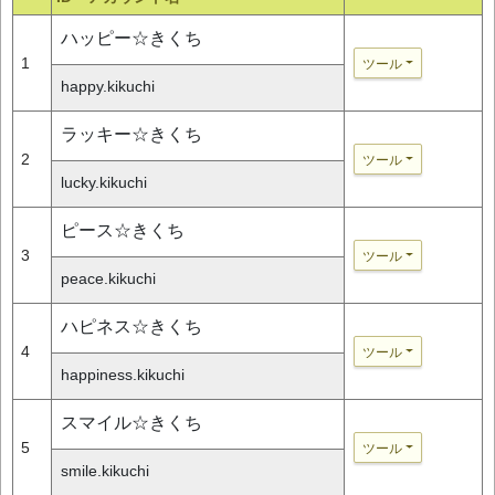
ハッピー☆きくち
1
ツール
happy.kikuchi
ラッキー☆きくち
2
ツール
lucky.kikuchi
ピース☆きくち
3
ツール
peace.kikuchi
ハピネス☆きくち
4
ツール
happiness.kikuchi
スマイル☆きくち
5
ツール
smile.kikuchi