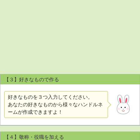
【３】好きなもので作る
好きなものを３つ入力してください。
あなたの好きなものから様々なハンドルネ
ームが作成できますよ！
【４】敬称・役職を加える