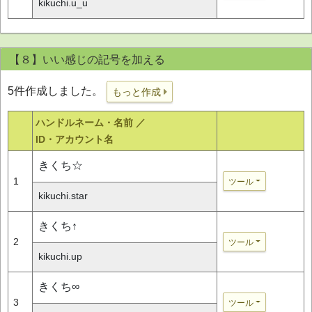
kikuchi.u_u
【８】いい感じの記号を加える
5件作成しました。
もっと作成
ハンドルネーム・名前 ／
ID・アカウント名
きくち☆
1
ツール
kikuchi.star
きくち↑
2
ツール
kikuchi.up
きくち∞
3
ツール