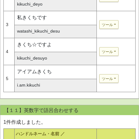
kikuchi_deyo
私きくちです
3
ツール
watashi_kikuchi_desu
きくち☆ですよ
4
ツール
kikuchi_desuyo
アイアムきくち
5
ツール
i.am.kikuchi
【１１】英数字で語呂合わせする
1件作成しました。
ハンドルネーム・名前 ／