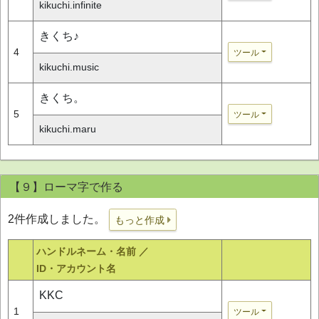
kikuchi.infinite
きくち♪
4
ツール
kikuchi.music
きくち。
5
ツール
kikuchi.maru
【９】ローマ字で作る
2件作成しました。
もっと作成
ハンドルネーム・名前 ／
ID・アカウント名
KKC
1
ツール