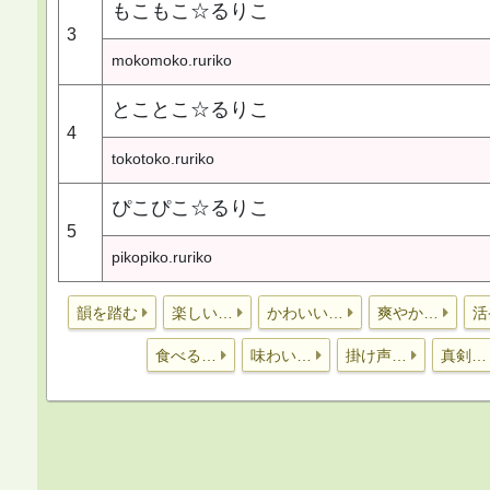
もこもこ☆るりこ
3
mokomoko.ruriko
とことこ☆るりこ
4
tokotoko.ruriko
ぴこぴこ☆るりこ
5
pikopiko.ruriko
韻を踏む
楽しい…
かわいい…
爽やか…
活
食べる…
味わい…
掛け声…
真剣…