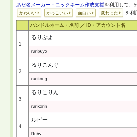
あだ名メーカー・ニックネーム作成支援
を利用して、5
を利
かわいい
かっこいい
面白い
変わった
ハンドルネーム・名前 ／
ID・アカウント名
るりぷよ
1
ruripuyo
るりこんぐ
2
rurikong
るりこりん
3
rurikorin
ルビー
4
Ruby