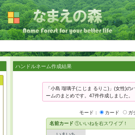
ハンドルネーム作成結果
「小島 瑠璃子(こじま るりこ)」(女性)
ームのまとめです。47件作成しました。
モード：
カード
ガ
名前カード
①いいねを右スワイプ！
いまいち