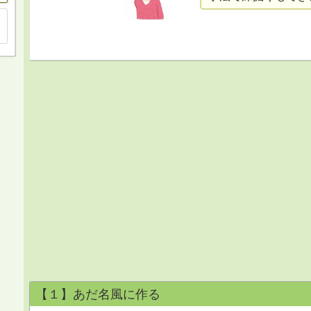
【１】あだ名風に作る