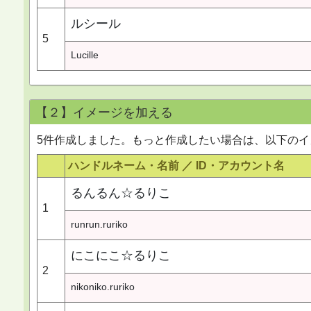
ルシール
5
Lucille
【２】イメージを加える
5件作成しました。もっと作成したい場合は、以下の
ハンドルネーム・名前 ／
ID・アカウント名
るんるん☆るりこ
1
runrun.ruriko
にこにこ☆るりこ
2
nikoniko.ruriko