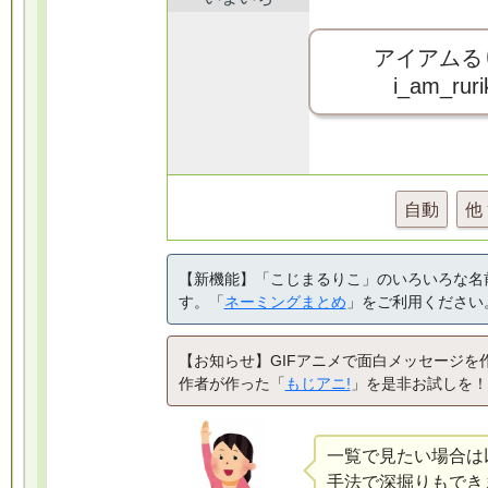
アイアムる
i_am_ruri
自動
他
【新機能】「こじまるりこ」のいろいろな名
す。「
ネーミングまとめ
」をご利用ください
【お知らせ】GIFアニメで面白メッセージを
作者が作った「
もじアニ!
」を是非お試しを！
一覧で見たい場合は
手法で深掘りもでき