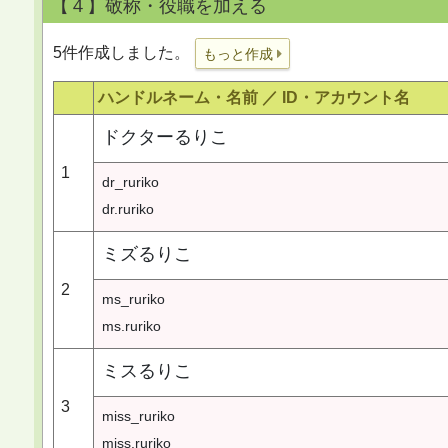
【４】敬称・役職を加える
5件作成しました。
もっと作成
ハンドルネーム・名前 ／
ID・アカウント名
ドクターるりこ
1
dr_ruriko
dr.ruriko
ミズるりこ
2
ms_ruriko
ms.ruriko
ミスるりこ
3
miss_ruriko
miss.ruriko