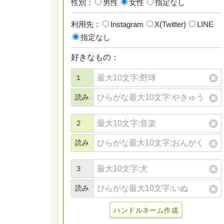
性別：
男性
女性
指定なし
利用先：
Instagram
X(Twitter)
LINE
指定なし
好きなもの：
１
読み
２
読み
３
読み
ハンドルネーム作成