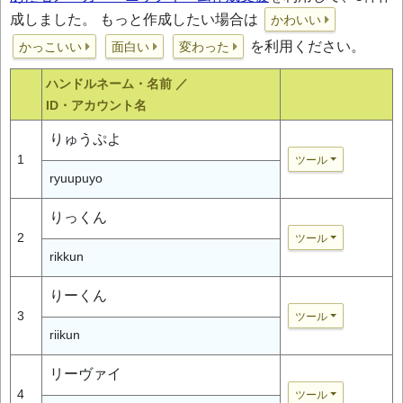
成しました。 もっと作成したい場合は
かわいい
を利用ください。
かっこいい
面白い
変わった
ハンドルネーム・名前 ／
ID・アカウント名
りゅうぷよ
1
ツール
ryuupuyo
りっくん
2
ツール
rikkun
りーくん
3
ツール
riikun
リーヴァイ
4
ツール