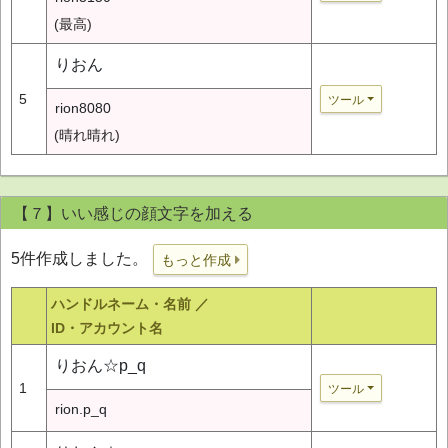
(最高)
りおん
5
ツール
rion8080
(晴れ晴れ)
【７】いい感じの顔文字を加える
5件作成しました。
もっと作成
ハンドルネーム・名前 ／
ID・アカウント名
りおん☆p_q
1
ツール
rion.p_q