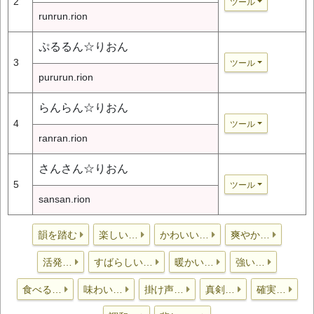
2
ツール
runrun.rion
ぷるるん☆りおん
3
ツール
pururun.rion
らんらん☆りおん
4
ツール
ranran.rion
さんさん☆りおん
5
ツール
sansan.rion
韻を踏む
楽しい…
かわいい…
爽やか…
活発…
すばらしい…
暖かい…
強い…
食べる…
味わい…
掛け声…
真剣…
確実…