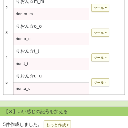
りおん☆m_m
2
ツール
rion.m_m
りおん☆o_o
3
ツール
rion.o_o
りおん☆t_t
4
ツール
rion.t_t
りおん☆u_u
5
ツール
rion.u_u
【８】いい感じの記号を加える
5件作成しました。
もっと作成