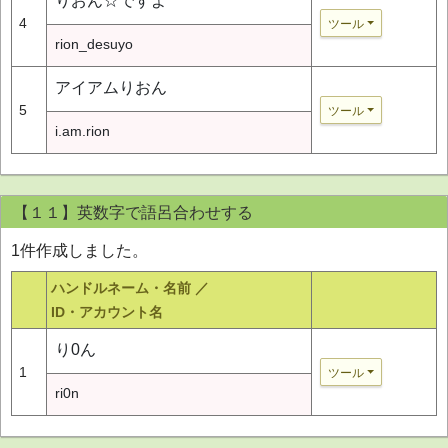
りおん☆ですよ
4
ツール
rion_desuyo
アイアムりおん
5
ツール
i.am.rion
【１１】英数字で語呂合わせする
1件作成しました。
ハンドルネーム・名前 ／
ID・アカウント名
り0ん
1
ツール
ri0n