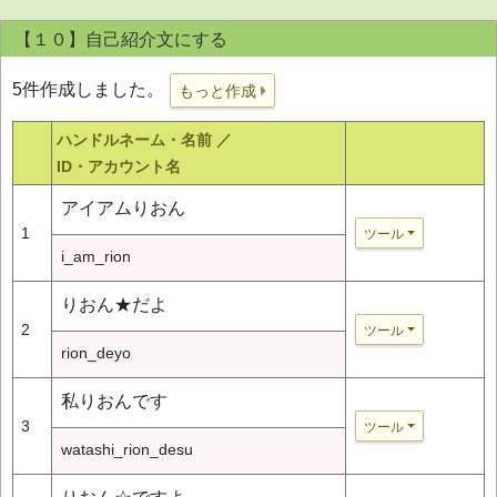
【１０】自己紹介文にする
5件作成しました。
もっと作成
ハンドルネーム・名前 ／
ID・アカウント名
アイアムりおん
1
ツール
i_am_rion
りおん★だよ
2
ツール
rion_deyo
私りおんです
3
ツール
watashi_rion_desu