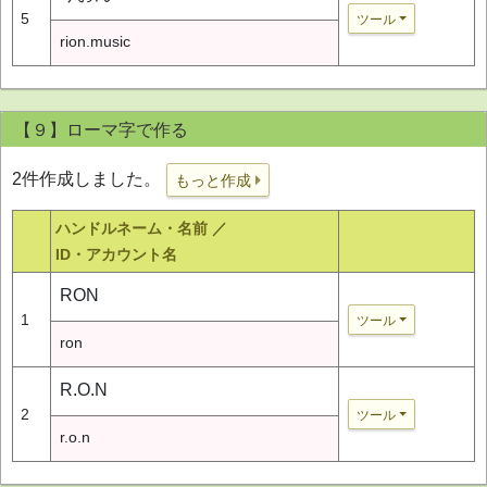
5
ツール
rion.music
【９】ローマ字で作る
2件作成しました。
もっと作成
ハンドルネーム・名前 ／
ID・アカウント名
RON
1
ツール
ron
R.O.N
2
ツール
r.o.n