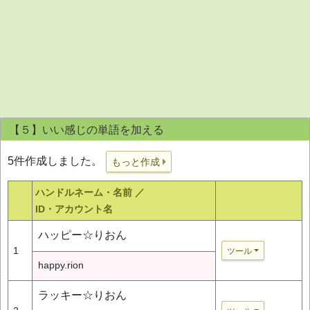
【５】いい感じの単語を加える
5件作成しました。
もっと作成
ハンドルネーム・名前 ／
ID・アカウント名
ハッピー☆りおん
1
ツール
happy.rion
ラッキー☆りおん