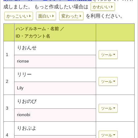
成しました。 もっと作成したい場合は
かわいい
を利用ください。
かっこいい
面白い
変わった
ハンドルネーム・名前 ／
ID・アカウント名
りおんせ
1
ツール
rionse
リリー
2
ツール
Lily
りおのび
3
ツール
rionobi
りおぷよ
4
ツール