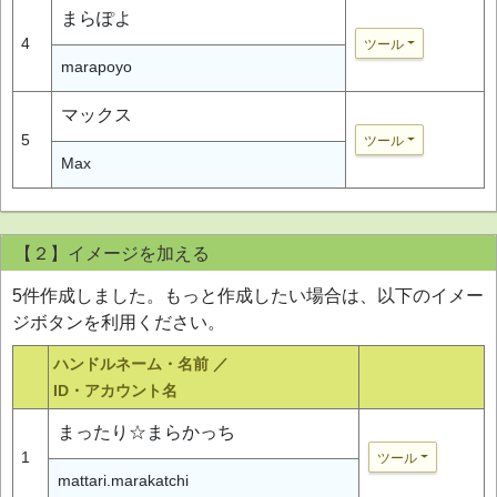
まらぽよ
4
ツール
marapoyo
マックス
5
ツール
Max
【２】イメージを加える
5件作成しました。もっと作成したい場合は、以下のイメー
ジボタンを利用ください。
ハンドルネーム・名前 ／
ID・アカウント名
まったり☆まらかっち
1
ツール
mattari.marakatchi