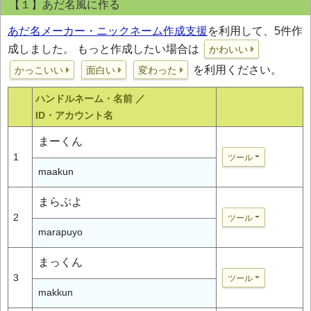
【１】あだ名風に作る
あだ名メーカー・ニックネーム作成支援
を利用して、5件作
成しました。 もっと作成したい場合は
かわいい
を利用ください。
かっこいい
面白い
変わった
ハンドルネーム・名前 ／
ID・アカウント名
まーくん
1
ツール
maakun
まらぷよ
2
ツール
marapuyo
まっくん
3
ツール
makkun