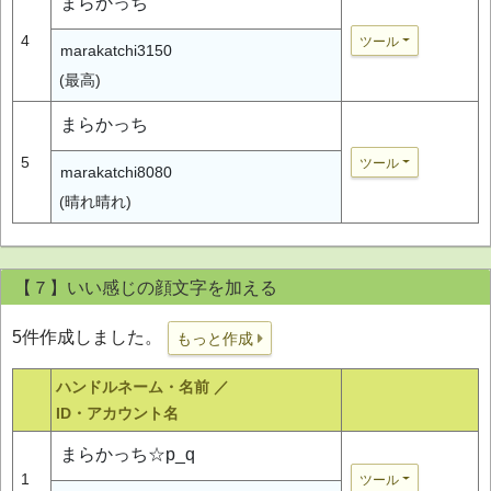
まらかっち
4
ツール
marakatchi3150
(最高)
まらかっち
5
ツール
marakatchi8080
(晴れ晴れ)
【７】いい感じの顔文字を加える
5件作成しました。
もっと作成
ハンドルネーム・名前 ／
ID・アカウント名
まらかっち☆p_q
1
ツール