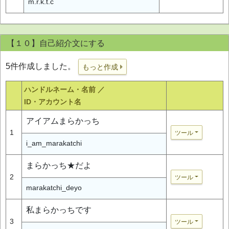
m.r.k.t.c
【１０】自己紹介文にする
5件作成しました。
もっと作成
ハンドルネーム・名前 ／
ID・アカウント名
アイアムまらかっち
1
ツール
i_am_marakatchi
まらかっち★だよ
2
ツール
marakatchi_deyo
私まらかっちです
3
ツール