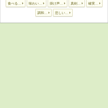
食べる…
味わい…
掛け声…
真剣…
確実…
調和…
悲しい…