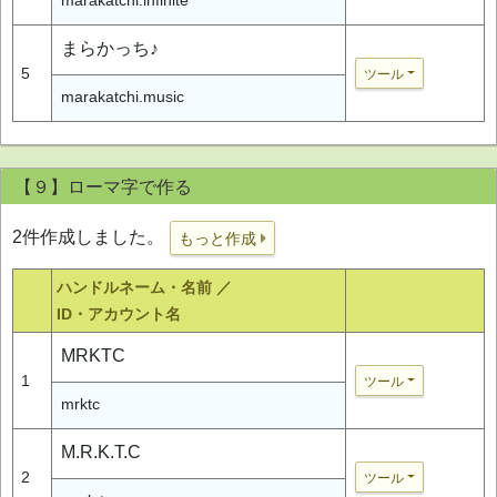
まらかっち♪
5
ツール
marakatchi.music
【９】ローマ字で作る
2件作成しました。
もっと作成
ハンドルネーム・名前 ／
ID・アカウント名
MRKTC
1
ツール
mrktc
M.R.K.T.C
2
ツール