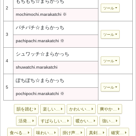
もちもち☆まらかっち
2
ツール
mochimochi.marakatchi ※
パチパチ☆まらかっち
3
ツール
pachipachi.marakatchi ※
シュワッチ☆まらかっち
4
ツール
shuwatchi.marakatchi
ぽちぽち☆まらかっち
5
ツール
pochipochi.marakatchi ※
韻を踏む
楽しい…
かわいい…
爽やか…
活発…
すばらしい…
暖かい…
強い…
食べる…
味わい…
掛け声…
真剣…
確実…