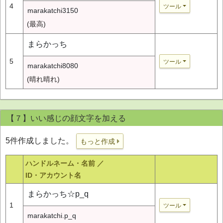
4
ツール
marakatchi3150
(最高)
まらかっち
5
ツール
marakatchi8080
(晴れ晴れ)
【７】いい感じの顔文字を加える
5件作成しました。
もっと作成
ハンドルネーム・名前 ／
ID・アカウント名
まらかっち☆p_q
1
ツール
marakatchi.p_q