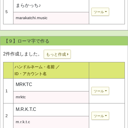
まらかっち♪
5
ツール
marakatchi.music
【９】ローマ字で作る
2件作成しました。
もっと作成
ハンドルネーム・名前 ／
ID・アカウント名
MRKTC
1
ツール
mrktc
M.R.K.T.C
2
ツール
m.r.k.t.c