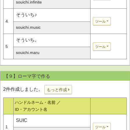
souichi.infinite
そういち♪
4
ツール
souichi.music
そういち。
5
ツール
souichi.maru
【９】ローマ字で作る
2件作成しました。
もっと作成
ハンドルネーム・名前 ／
ID・アカウント名
SUIC
1
ツール