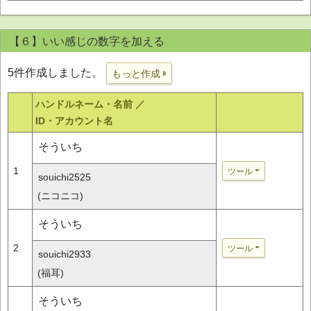
【６】いい感じの数字を加える
5件作成しました。
もっと作成
ハンドルネーム・名前 ／
ID・アカウント名
そういち
1
ツール
souichi2525
(ニコニコ)
そういち
2
ツール
souichi2933
(福耳)
そういち