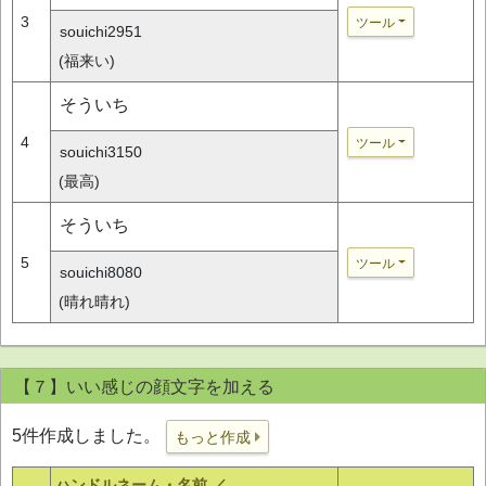
3
ツール
souichi2951
(福来い)
そういち
4
ツール
souichi3150
(最高)
そういち
5
ツール
souichi8080
(晴れ晴れ)
【７】いい感じの顔文字を加える
5件作成しました。
もっと作成
ハンドルネーム・名前 ／