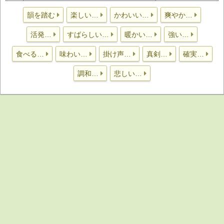
韻を踏む
楽しい…
かわいい…
爽やか…
活発…
すばらしい…
暖かい…
強い…
食べる…
味わい…
掛け声…
真剣…
確実…
調和…
悲しい…