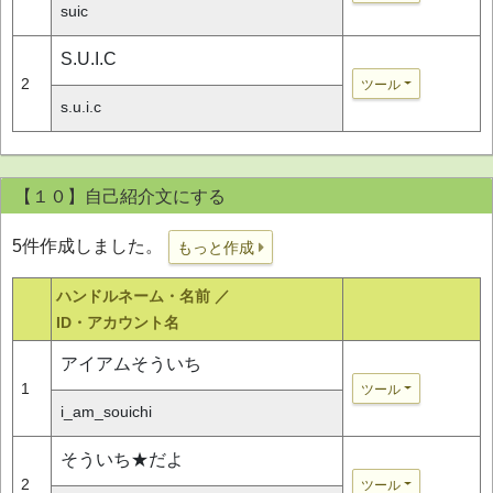
suic
S.U.I.C
2
ツール
s.u.i.c
【１０】自己紹介文にする
5件作成しました。
もっと作成
ハンドルネーム・名前 ／
ID・アカウント名
アイアムそういち
1
ツール
i_am_souichi
そういち★だよ
2
ツール