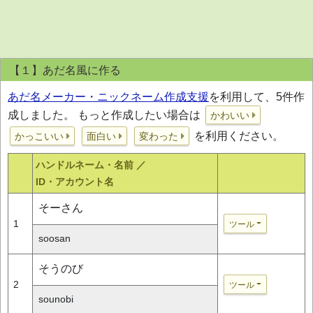
【１】あだ名風に作る
あだ名メーカー・ニックネーム作成支援
を利用して、5件作
成しました。 もっと作成したい場合は
かわいい
を利用ください。
かっこいい
面白い
変わった
ハンドルネーム・名前 ／
ID・アカウント名
そーさん
1
ツール
soosan
そうのび
2
ツール
sounobi