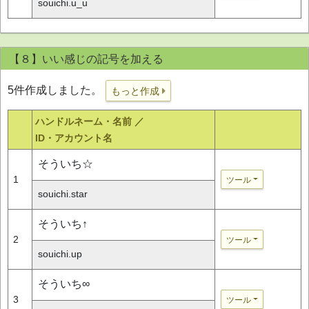
souichi.u_u
【８】いい感じの記号を加える
5件作成しました。
もっと作成
ハンドルネーム・名前 ／
ID・アカウント名
そういち☆
1
ツール
souichi.star
そういち↑
2
ツール
souichi.up
そういち∞
3
ツール