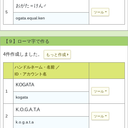
おがた＝けん♂
5
ツール
ogata.equal.ken
【９】ローマ字で作る
4件作成しました。
もっと作成
ハンドルネーム・名前 ／
ID・アカウント名
KOGATA
1
ツール
kogata
K.O.G.A.T.A
2
ツール
k.o.g.a.t.a