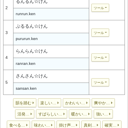
るんるん☆けん
2
ツール
runrun.ken
ぷるるん☆けん
3
ツール
pururun.ken
らんらん☆けん
4
ツール
ranran.ken
さんさん☆けん
5
ツール
sansan.ken
韻を踏む
楽しい…
かわいい…
爽やか…
活発…
すばらしい…
暖かい…
強い…
食べる…
味わい…
掛け声…
真剣…
確実…