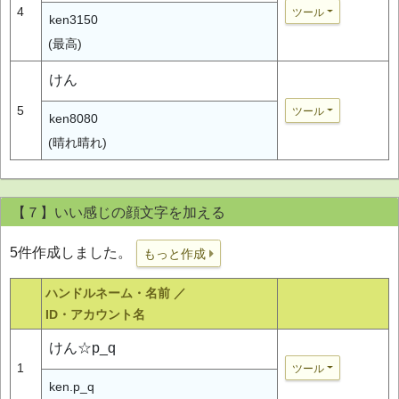
4
ツール
ken3150
(最高)
けん
5
ツール
ken8080
(晴れ晴れ)
【７】いい感じの顔文字を加える
5件作成しました。
もっと作成
ハンドルネーム・名前 ／
ID・アカウント名
けん☆p_q
1
ツール
ken.p_q