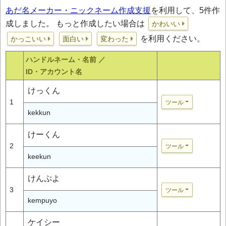
あだ名メーカー・ニックネーム作成支援
を利用して、5件作
成しました。 もっと作成したい場合は
かわいい
を利用ください。
かっこいい
面白い
変わった
ハンドルネーム・名前 ／
ID・アカウント名
けっくん
1
ツール
kekkun
けーくん
2
ツール
keekun
けんぷよ
3
ツール
kempuyo
ケイシー