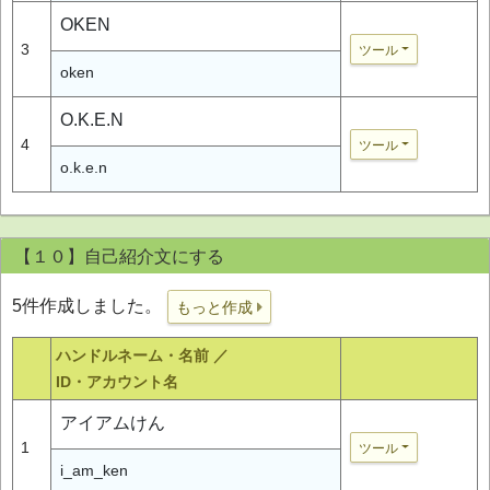
OKEN
3
ツール
oken
O.K.E.N
4
ツール
o.k.e.n
【１０】自己紹介文にする
5件作成しました。
もっと作成
ハンドルネーム・名前 ／
ID・アカウント名
アイアムけん
1
ツール
i_am_ken