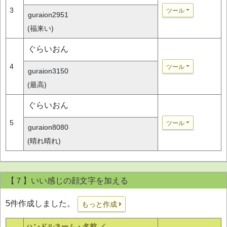
3
ツール
guraion2951
(福来い)
ぐらいおん
4
ツール
guraion3150
(最高)
ぐらいおん
5
ツール
guraion8080
(晴れ晴れ)
【７】いい感じの顔文字を加える
5件作成しました。
もっと作成
ハンドルネーム・名前 ／