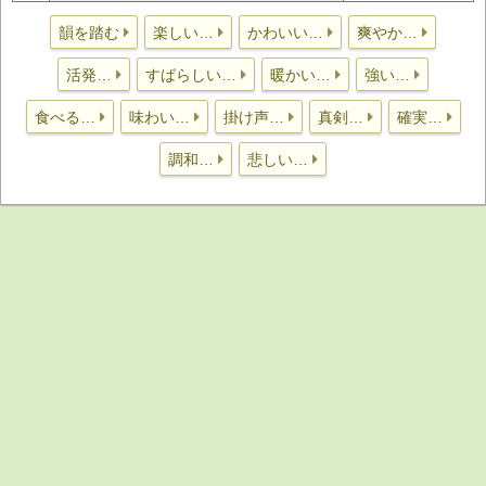
韻を踏む
楽しい…
かわいい…
爽やか…
活発…
すばらしい…
暖かい…
強い…
食べる…
味わい…
掛け声…
真剣…
確実…
調和…
悲しい…