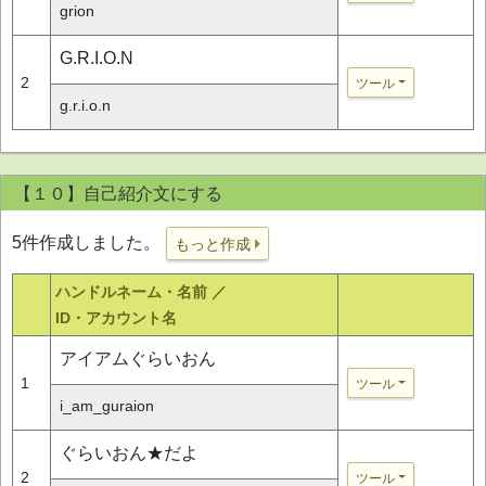
grion
G.R.I.O.N
2
ツール
g.r.i.o.n
【１０】自己紹介文にする
5件作成しました。
もっと作成
ハンドルネーム・名前 ／
ID・アカウント名
アイアムぐらいおん
1
ツール
i_am_guraion
ぐらいおん★だよ
2
ツール