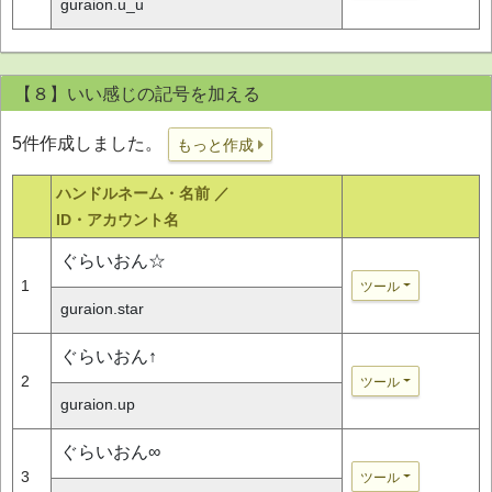
guraion.u_u
【８】いい感じの記号を加える
5件作成しました。
もっと作成
ハンドルネーム・名前 ／
ID・アカウント名
ぐらいおん☆
1
ツール
guraion.star
ぐらいおん↑
2
ツール
guraion.up
ぐらいおん∞
3
ツール