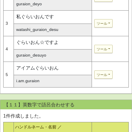
guraion_deyo
私ぐらいおんです
3
ツール
watashi_guraion_desu
ぐらいおん☆ですよ
4
ツール
guraion_desuyo
アイアムぐらいおん
5
ツール
i.am.guraion
【１１】英数字で語呂合わせする
1件作成しました。
ハンドルネーム・名前 ／