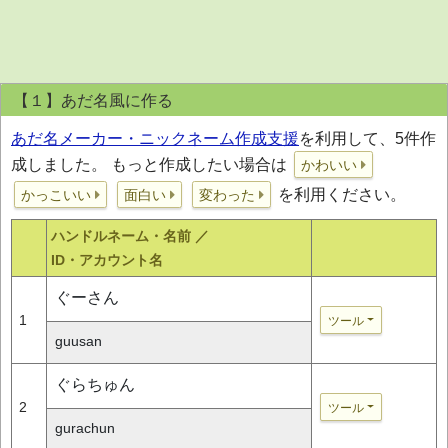
【１】あだ名風に作る
あだ名メーカー・ニックネーム作成支援
を利用して、5件作
成しました。 もっと作成したい場合は
かわいい
を利用ください。
かっこいい
面白い
変わった
ハンドルネーム・名前 ／
ID・アカウント名
ぐーさん
1
ツール
guusan
ぐらちゅん
2
ツール
gurachun