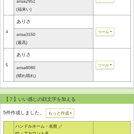
arisa2951
(福来い)
ありさ
4
ツール
arisa3150
(最高)
ありさ
5
ツール
arisa8080
(晴れ晴れ)
【７】いい感じの顔文字を加える
5件作成しました。
もっと作成
ハンドルネーム・名前 ／
ID・アカウント名