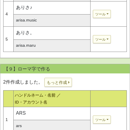
ありさ♪
4
ツール
arisa.music
ありさ。
5
ツール
arisa.maru
【９】ローマ字で作る
2件作成しました。
もっと作成
ハンドルネーム・名前 ／
ID・アカウント名
ARS
1
ツール
ars