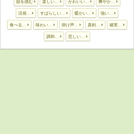
韻を踏む
楽しい…
かわいい…
爽やか…
活発…
すばらしい…
暖かい…
強い…
食べる…
味わい…
掛け声…
真剣…
確実…
調和…
悲しい…