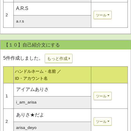
A.R.S
2
ツール
a.r.s
【１０】自己紹介文にする
5件作成しました。
もっと作成
ハンドルネーム・名前 ／
ID・アカウント名
アイアムありさ
1
ツール
i_am_arisa
ありさ★だよ
2
ツール
arisa_deyo