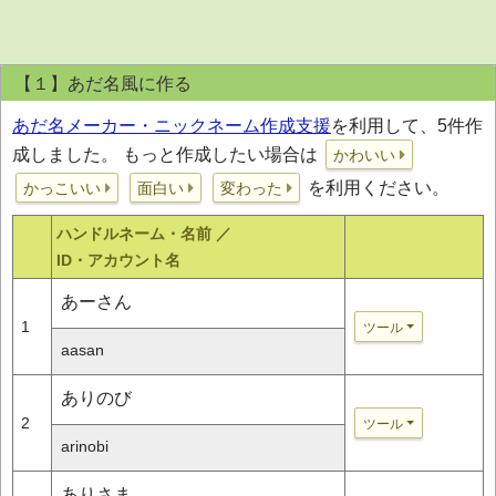
【１】あだ名風に作る
あだ名メーカー・ニックネーム作成支援
を利用して、5件作
成しました。 もっと作成したい場合は
かわいい
を利用ください。
かっこいい
面白い
変わった
ハンドルネーム・名前 ／
ID・アカウント名
あーさん
1
ツール
aasan
ありのび
2
ツール
arinobi
ありさま