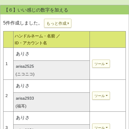
【６】いい感じの数字を加える
5件作成しました。
もっと作成
ハンドルネーム・名前 ／
ID・アカウント名
ありさ
1
ツール
arisa2525
(ニコニコ)
ありさ
2
ツール
arisa2933
(福耳)
ありさ
3
ツール