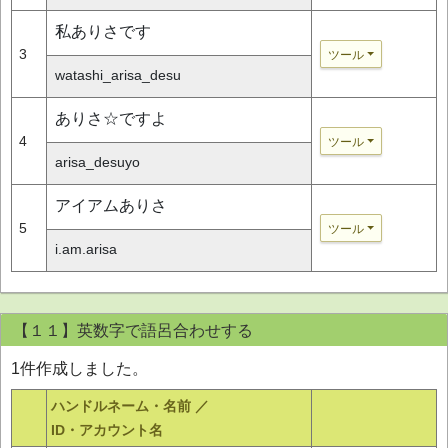
私ありさです
3
ツール
watashi_arisa_desu
ありさ☆ですよ
4
ツール
arisa_desuyo
アイアムありさ
5
ツール
i.am.arisa
【１１】英数字で語呂合わせする
1件作成しました。
ハンドルネーム・名前 ／
ID・アカウント名