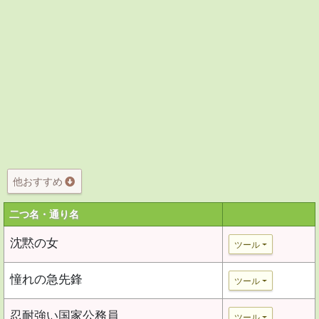
他おすすめ
二つ名・通り名
沈黙の女
ツール
憧れの急先鋒
ツール
忍耐強い国家公務員
ツール