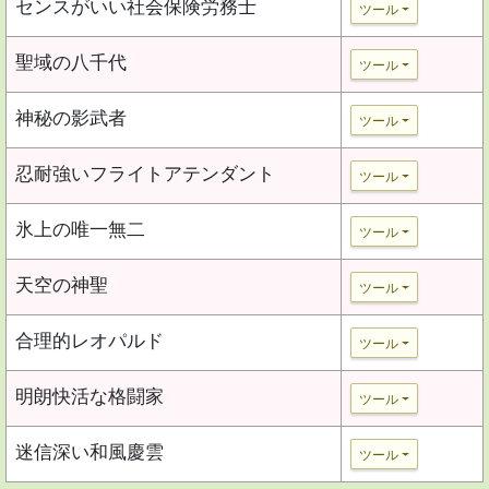
センスがいい社会保険労務士
ツール
聖域の八千代
ツール
神秘の影武者
ツール
忍耐強いフライトアテンダント
ツール
氷上の唯一無二
ツール
天空の神聖
ツール
合理的レオパルド
ツール
明朗快活な格闘家
ツール
迷信深い和風慶雲
ツール