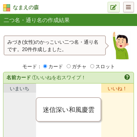
なまえの森
二つ名・通り名の作成結果
みづき(女性)のかっこいい二つ名・通り名
です。20件作成しました。
モード：
カード
ガチャ
スロット
名前カード
①いいねを右スワイプ！
いまいち
いいね！
迷信深い和風慶雲