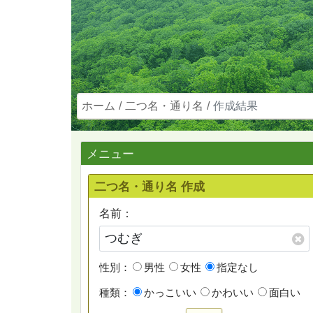
ホーム
二つ名・通り名
作成結果
メニュー
二つ名・通り名 作成
名前：
性別：
男性
女性
指定なし
種類：
かっこいい
かわいい
面白い