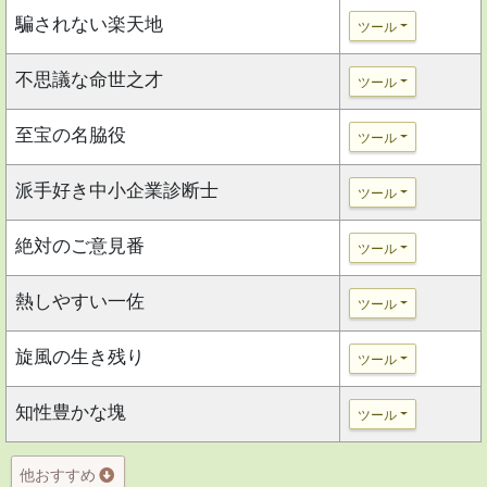
騙されない楽天地
ツール
不思議な命世之才
ツール
至宝の名脇役
ツール
派手好き中小企業診断士
ツール
絶対のご意見番
ツール
熱しやすい一佐
ツール
旋風の生き残り
ツール
知性豊かな塊
ツール
他おすすめ