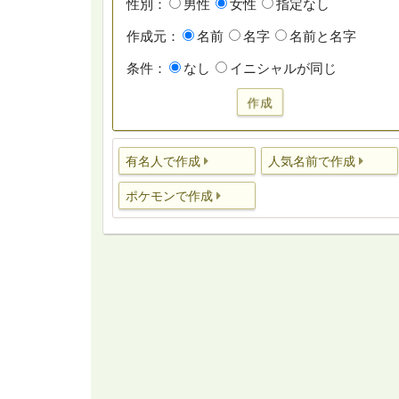
性別：
男性
女性
指定なし
作成元：
名前
名字
名前と名字
条件：
なし
イニシャルが同じ
作成
有名人で作成
人気名前で作成
ポケモンで作成