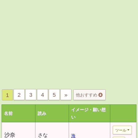
2
3
4
5
»
1
他おすすめ
イメージ・願い想
名前
読み
い
ツール
沙奈
さな
海