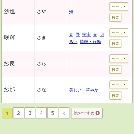
ツール
沙也
さや
海
投票
ツール
春
野
宇宙
光
明
咲輝
さき
るい
情熱・行動
投票
ツール
紗良
さら
投票
ツール
紗那
さな
美しい・華やか
投票
2
3
4
5
»
1
他おすすめ