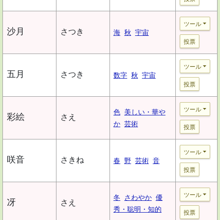
ツール
沙月
さつき
海
秋
宇宙
投票
ツール
五月
さつき
数字
秋
宇宙
投票
ツール
色
美しい・華や
彩絵
さえ
か
芸術
投票
ツール
咲音
さきね
春
野
芸術
音
投票
ツール
冬
さわやか
優
冴
さえ
秀・聡明・知的
投票