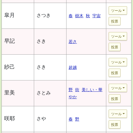
ツール
皐月
さつき
春
樹木
秋
宇宙
投票
ツール
早記
さき
若さ
投票
ツール
紗己
さき
超越
投票
ツール
野
街
美しい・華
里美
さとみ
やか
投票
ツール
咲耶
さや
春
野
投票