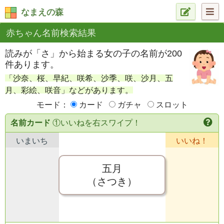
なまえの森
赤ちゃん名前検索結果
読みが「さ」から始まる女の子の名前が200
件あります。
「沙奈、桜、早紀、咲希、沙季、咲、沙月、五
月、彩絵、咲音」などがあります。
モード：
カード
ガチャ
スロット
名前カード
①いいねを右スワイプ！
いまいち
いいね！
五月
（さつき）