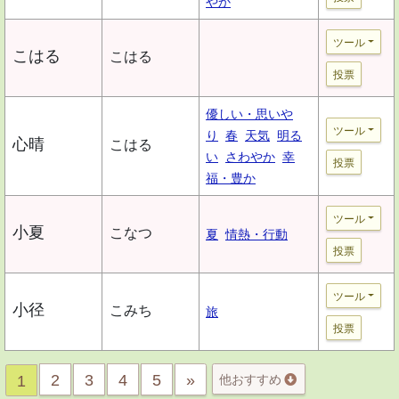
やか
ツール
こはる
こはる
投票
優しい・思いや
ツール
り
春
天気
明る
心晴
こはる
い
さわやか
幸
投票
福・豊か
ツール
小夏
こなつ
夏
情熱・行動
投票
ツール
小径
こみち
旅
投票
2
3
4
5
»
1
他おすすめ