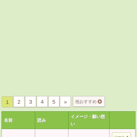
2
3
4
5
»
1
他おすすめ
イメージ・願い想
名前
読み
い
ツール