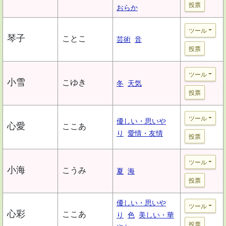
投票
おらか
ツール
琴子
ことこ
芸術
音
投票
ツール
小雪
こゆき
冬
天気
投票
ツール
優しい・思いや
心愛
ここあ
り
愛情・友情
投票
ツール
小海
こうみ
夏
海
投票
優しい・思いや
ツール
心彩
ここあ
り
色
美しい・華
投票