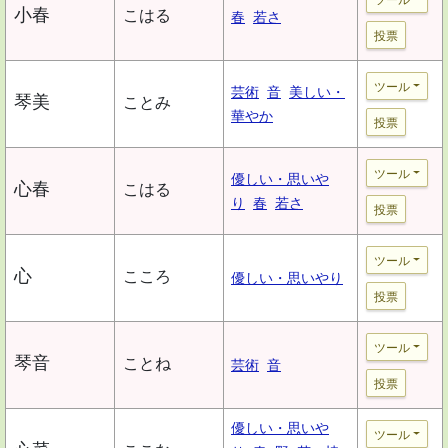
小春
こはる
春
若さ
投票
ツール
芸術
音
美しい・
琴美
ことみ
華やか
投票
ツール
優しい・思いや
心春
こはる
り
春
若さ
投票
ツール
心
こころ
優しい・思いやり
投票
ツール
琴音
ことね
芸術
音
投票
優しい・思いや
ツール