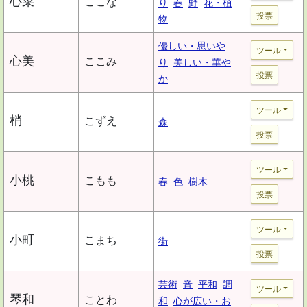
心菜
ここな
り
春
野
花・植
投票
物
優しい・思いや
ツール
心美
ここみ
り
美しい・華や
投票
か
ツール
梢
こずえ
森
投票
ツール
小桃
こもも
春
色
樹木
投票
ツール
小町
こまち
街
投票
芸術
音
平和
調
ツール
琴和
ことわ
和
心が広い・お