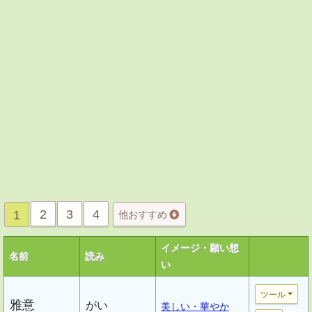
2
3
4
1
他おすすめ
イメージ・願い想
名前
読み
い
ツール
雅意
がい
美しい・華やか