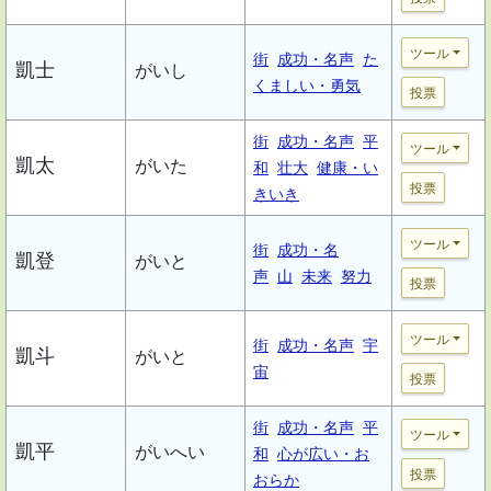
ツール
街
成功・名声
た
凱士
がいし
くましい・勇気
投票
街
成功・名声
平
ツール
凱太
がいた
和
壮大
健康・い
投票
きいき
ツール
街
成功・名
凱登
がいと
声
山
未来
努力
投票
ツール
街
成功・名声
宇
凱斗
がいと
宙
投票
街
成功・名声
平
ツール
凱平
がいへい
和
心が広い・お
投票
おらか