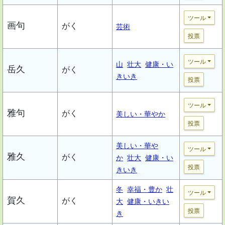
ツール
画句
がく
芸術
投票
ツール
山
壮大
健康・い
岳久
がく
きいき
投票
ツール
雅句
がく
美しい・華やか
投票
美しい・華や
ツール
雅久
がく
か
壮大
健康・い
投票
きいき
冬
幸福・豊か
壮
ツール
賀久
がく
大
健康・いきい
投票
き