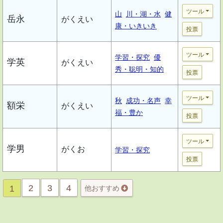
ツール
山
川・湖・水
健
岳永
がくえい
康・いきいき
投票
ツール
学習・探究
優
学英
がくえい
秀・聡明・知的
投票
ツール
秋
成功・名声
幸
額栄
がくえい
福・豊か
投票
ツール
学男
がくお
学習・探究
投票
2
3
4
1
他おすすめ