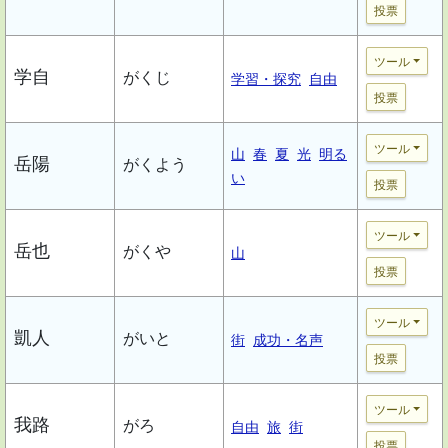
投票
ツール
学自
がくじ
学習・探究
自由
投票
ツール
山
春
夏
光
明る
岳陽
がくよう
い
投票
ツール
岳也
がくや
山
投票
ツール
凱人
がいと
街
成功・名声
投票
ツール
我路
がろ
自由
旅
街
投票