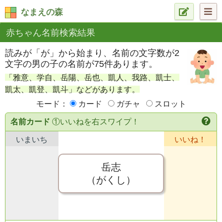
なまえの森
赤ちゃん名前検索結果
読みが「が」から始まり、名前の文字数が2
文字の男の子の名前が75件あります。
「雅意、学自、岳陽、岳也、凱人、我路、凱士、
凱太、凱登、凱斗」などがあります。
モード：
カード
ガチャ
スロット
名前カード
①いいねを右スワイプ！
いまいち
いいね！
岳志
（がくし）