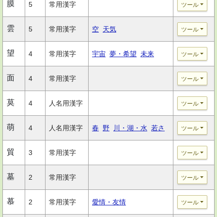
膜
5
常用漢字
ツール
雲
5
常用漢字
空
天気
ツール
望
4
常用漢字
宇宙
夢・希望
未来
ツール
面
4
常用漢字
ツール
莫
4
人名用漢字
ツール
萌
4
人名用漢字
春
野
川・湖・水
若さ
ツール
貿
3
常用漢字
ツール
墓
2
常用漢字
ツール
慕
2
常用漢字
愛情・友情
ツール