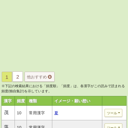
2
1
他おすすめ
※下記の検索結果における「頻度順」「頻度」は、各漢字がこの読みで読まれる
頻度(独自集計)を示しています。
漢字
頻度
種類
イメージ・願い想い
茂
10
常用漢字
夏
ツール
藻
10
常用漢字
ツール