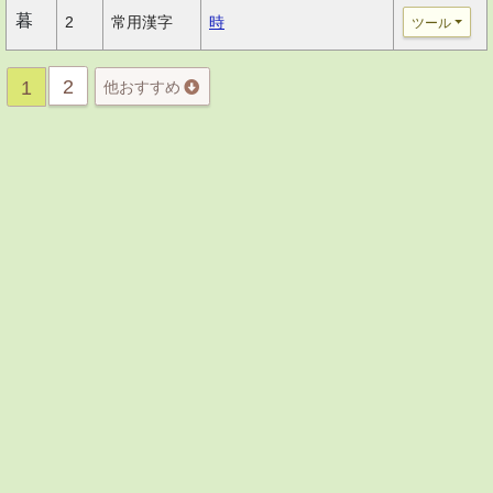
暮
2
常用漢字
時
ツール
2
1
他おすすめ