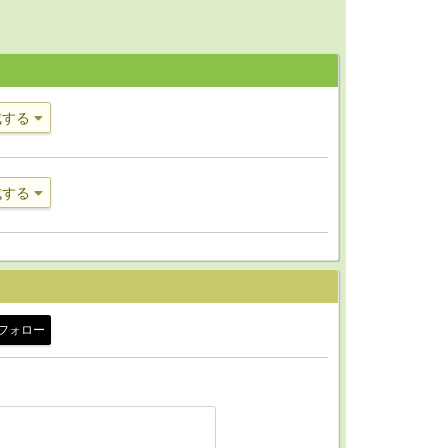
成する
成する
フォロー