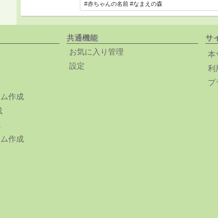
共通機能
サ
お気に入り管理
本
設定
利
プ
ーム作成
成
成
ーム作成