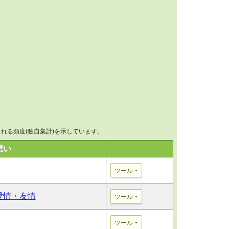
れる頻度(独自集計)を示しています。
想い
ツール
愛情・友情
ツール
ツール