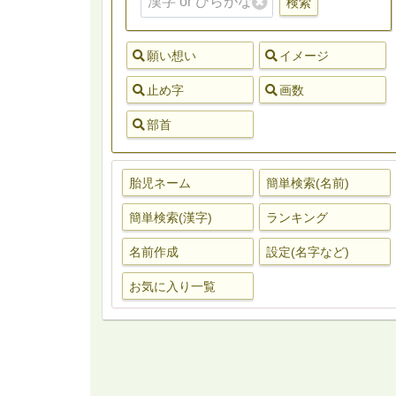
検索
願い想い
イメージ
止め字
画数
部首
胎児ネーム
簡単検索(名前)
簡単検索(漢字)
ランキング
名前作成
設定(名字など)
お気に入り一覧