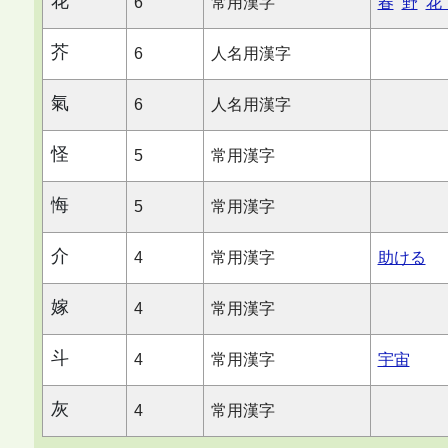
花
6
常用漢字
春
野
花
芥
6
人名用漢字
氣
6
人名用漢字
怪
5
常用漢字
悔
5
常用漢字
介
4
常用漢字
助ける
嫁
4
常用漢字
斗
4
常用漢字
宇宙
灰
4
常用漢字