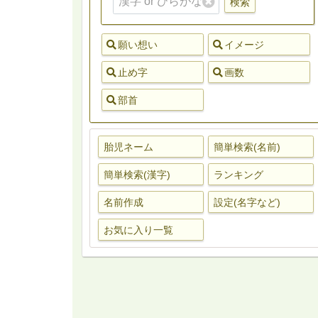
検索
願い想い
イメージ
止め字
画数
部首
胎児ネーム
簡単検索(名前)
簡単検索(漢字)
ランキング
名前作成
設定(名字など)
お気に入り一覧