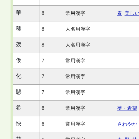
華
8
常用漢字
春
美し
稀
8
人名用漢字
袈
8
人名用漢字
仮
7
常用漢字
化
7
常用漢字
懸
7
常用漢字
希
6
常用漢字
夢・希望
快
6
常用漢字
さわやか