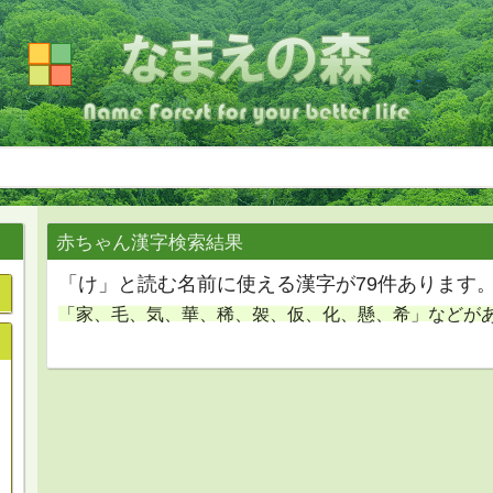
赤ちゃん漢字検索結果
「け」と読む名前に使える漢字が79件あります
「家、毛、気、華、稀、袈、仮、化、懸、希」などが