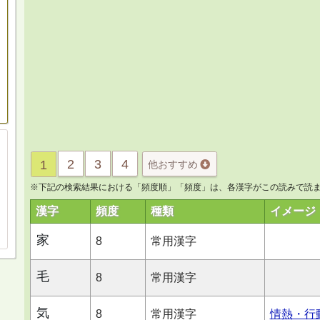
2
3
4
1
他おすすめ
※下記の検索結果における「頻度順」「頻度」は、各漢字がこの読みで読ま
漢字
頻度
種類
イメージ
家
8
常用漢字
毛
8
常用漢字
気
8
常用漢字
情熱・行