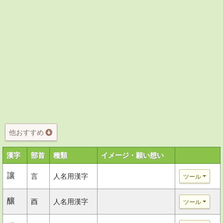
他おすすめ
漢字
部首
種類
イメージ・願い想い
讓
言
人名用漢字
ツール
釀
酉
人名用漢字
ツール