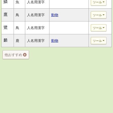
鱗
魚
人名用漢字
ツール
鷹
鳥
人名用漢字
動物
ツール
鷺
鳥
人名用漢字
ツール
麟
鹿
人名用漢字
動物
ツール
他おすすめ