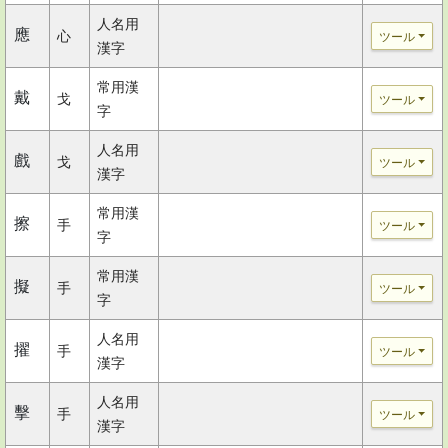
人名用
應
心
ツール
漢字
常用漢
戴
戈
ツール
字
人名用
戲
戈
ツール
漢字
常用漢
擦
手
ツール
字
常用漢
擬
手
ツール
字
人名用
擢
手
ツール
漢字
人名用
擊
手
ツール
漢字