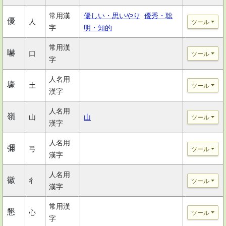
常用漢
優しい・思いやり
優秀・聡
優
人
ツール
字
明・知的
常用漢
嚇
口
ツール
字
人名用
壕
土
ツール
漢字
人名用
嶺
山
山
ツール
漢字
人名用
彌
弓
ツール
漢字
人名用
徽
彳
ツール
漢字
常用漢
懇
心
ツール
字