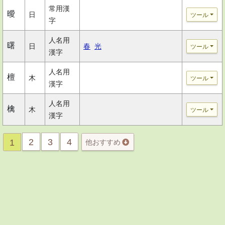
常用漢
曖
日
ツール
字
人名用
曙
日
春
光
ツール
漢字
人名用
檀
木
ツール
漢字
人名用
檎
木
ツール
漢字
2
3
4
1
他おすすめ