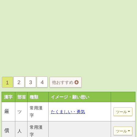
2
3
4
1
他おすすめ
漢字
部首
種類
イメージ・願い想い
常用漢
厳
ツ
たくましい・勇気
ツール
字
常用漢
償
人
ツール
字