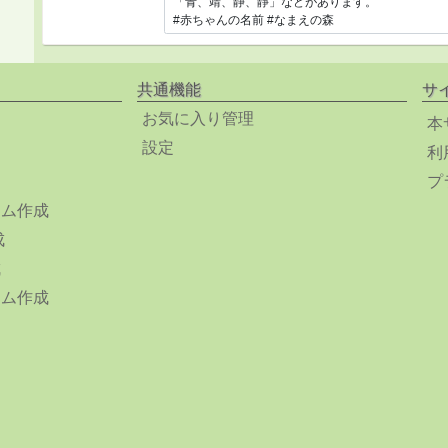
共通機能
サ
お気に入り管理
本
設定
利
プ
ーム作成
成
成
ーム作成