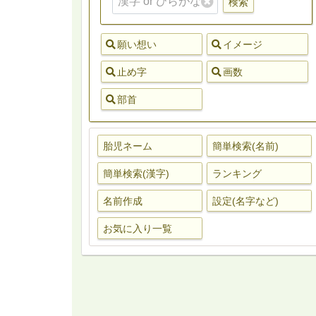
検索
願い想い
イメージ
止め字
画数
部首
胎児ネーム
簡単検索(名前)
簡単検索(漢字)
ランキング
名前作成
設定(名字など)
お気に入り一覧