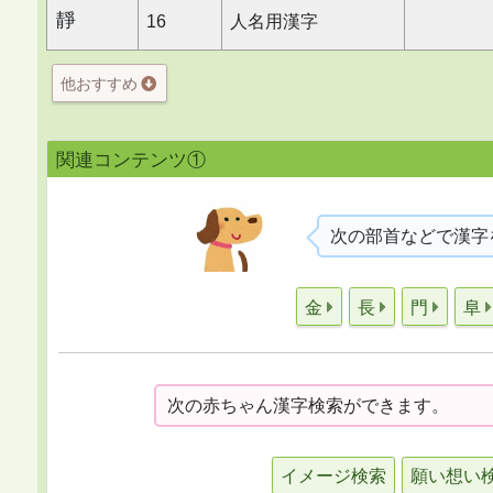
靜
16
人名用漢字
他おすすめ
関連コンテンツ①
次の部首などで漢字
金
長
門
阜
次の赤ちゃん漢字検索ができます。
イメージ検索
願い想い