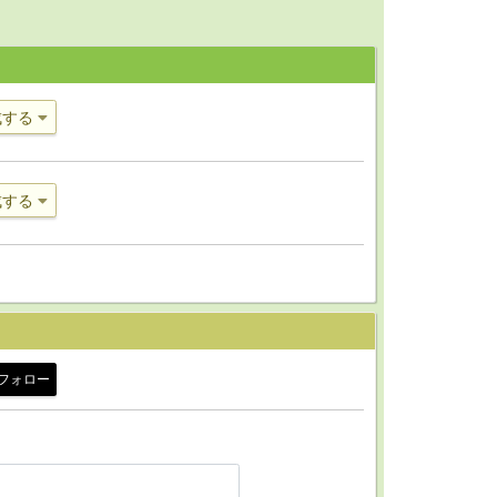
成する
成する
フォロー