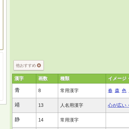
他おすすめ
漢字
画数
種類
イメージ
青
8
常用漢字
春
森
色
靖
13
人名用漢字
心が広い
静
14
常用漢字