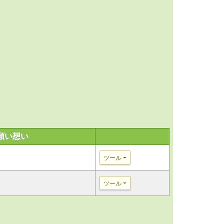
願い想い
ツール
ツール