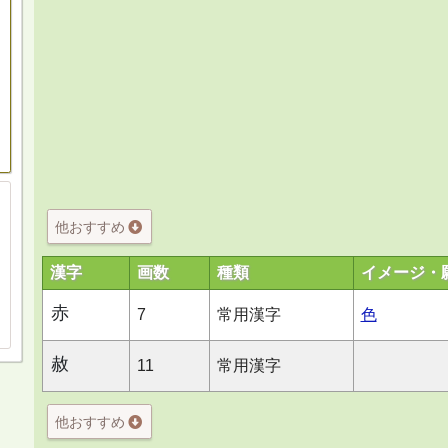
他おすすめ
漢字
画数
種類
イメージ・
赤
7
常用漢字
色
赦
11
常用漢字
他おすすめ