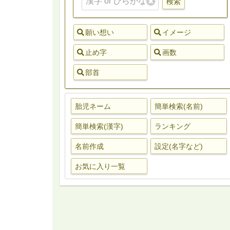
検索
願い想い
イメージ
止め字
画数
部首
胎児ネーム
簡単検索(名前)
簡単検索(漢字)
ランキング
名前作成
設定(名字など)
お気に入り一覧