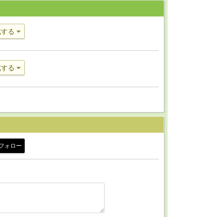
成する
成する
フォロー