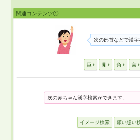
関連コンテンツ①
次の部首などで漢字
臣
見
角
言
次の赤ちゃん漢字検索ができます。
イメージ検索
願い想い