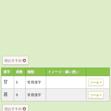
他おすすめ
漢字
画数
種類
イメージ・願い想い
甘
5
常用漢字
ツール
甚
9
常用漢字
ツール
他おすすめ