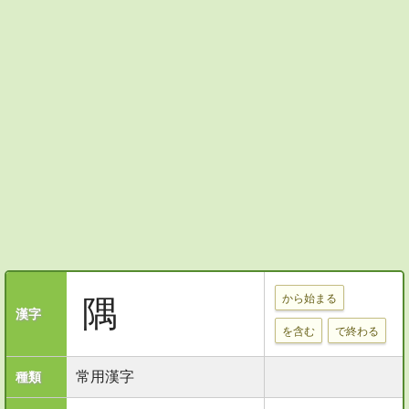
から始まる
隅
漢字
を含む
で終わる
常用漢字
種類