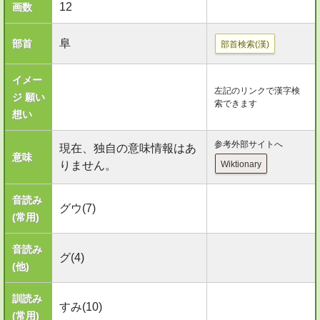
12
画数
阜
部首
部首検索(漢)
イメー
左記のリンクで漢字検
ジ 願い
索できます
想い
参考外部サイトへ
現在、独自の意味情報はあ
意味
りません。
Wiktionary
音読み
グウ(7)
(常用)
音読み
グ(4)
(他)
訓読み
すみ(10)
(常用)