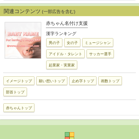
関連コンテンツ
(一部広告を含む)
赤ちゃん名付け支援
漢字ランキング
男の子
女の子
ミュージシャン
アイドル・タレント
サッカー選手
起業家・実業家
イメージトップ
願い想いトップ
止め字トップ
画数トップ
部首トップ
赤ちゃんトップ