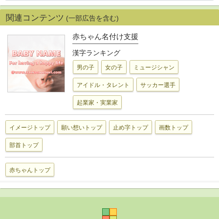
関連コンテンツ
(一部広告を含む)
赤ちゃん名付け支援
漢字ランキング
男の子
女の子
ミュージシャン
アイドル・タレント
サッカー選手
起業家・実業家
イメージトップ
願い想いトップ
止め字トップ
画数トップ
部首トップ
赤ちゃんトップ