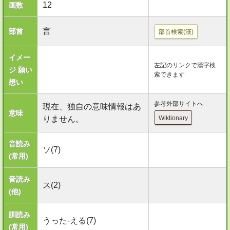
12
画数
言
部首
部首検索(漢)
イメー
左記のリンクで漢字検
ジ 願い
索できます
想い
参考外部サイトへ
現在、独自の意味情報はあ
意味
りません。
Wiktionary
音読み
ソ(7)
(常用)
音読み
ス(2)
(他)
訓読み
うった-える(7)
(常用)