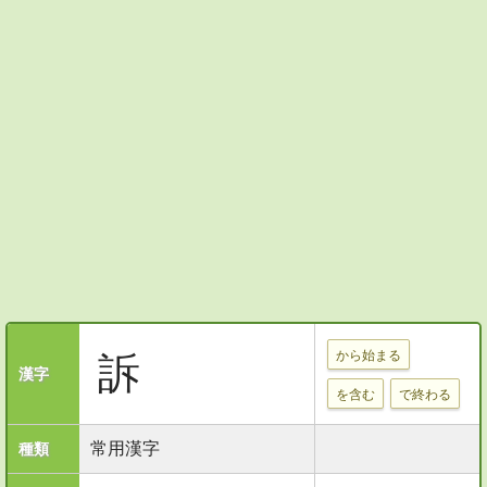
から始まる
訴
漢字
を含む
で終わる
常用漢字
種類