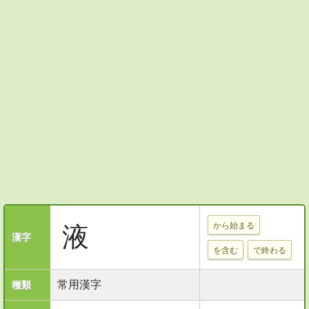
から始まる
液
漢字
を含む
で終わる
常用漢字
種類