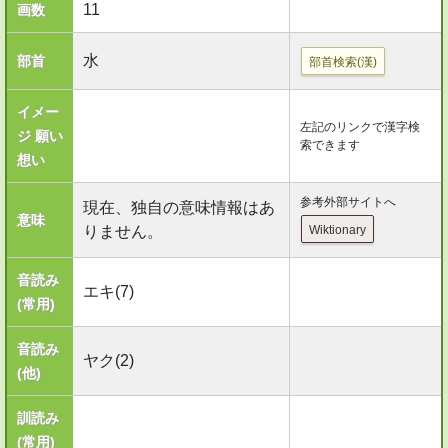
11
画数
水
部首
部首検索(漢)
イメー
左記のリンクで漢字検
ジ 願い
索できます
想い
参考外部サイトへ
現在、独自の意味情報はあ
意味
りません。
Wiktionary
音読み
エキ(7)
(常用)
音読み
ヤク(2)
(他)
訓読み
(常用)