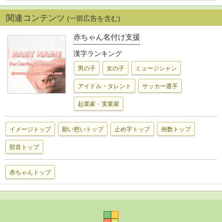
関連コンテンツ
(一部広告を含む)
赤ちゃん名付け支援
漢字ランキング
男の子
女の子
ミュージシャン
アイドル・タレント
サッカー選手
起業家・実業家
イメージトップ
願い想いトップ
止め字トップ
画数トップ
部首トップ
赤ちゃんトップ