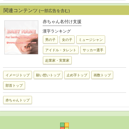
関連コンテンツ
(一部広告を含む)
赤ちゃん名付け支援
漢字ランキング
男の子
女の子
ミュージシャン
アイドル・タレント
サッカー選手
起業家・実業家
イメージトップ
願い想いトップ
止め字トップ
画数トップ
部首トップ
赤ちゃんトップ