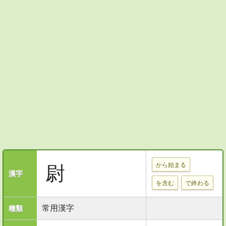
から始まる
尉
漢字
を含む
で終わる
常用漢字
種類