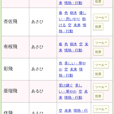
投票
来
情熱・行動
春
色
樹木
優し
ツール
い・思いやり
助
杏佐飛
あさひ
ける
空
未来
情
投票
熱・行動
ツール
春
色
樹木
空
未
有桜飛
あさひ
来
情熱・行動
投票
色
美しい・華や
ツール
彩飛
あさひ
か
空
未来
情
投票
熱・行動
受け継ぐ
美し
ツール
亜瑠飛
あるひ
い・華やか
空
未
投票
来
情熱・行動
ツール
空
未来
情熱・行
伎飛
さえひ