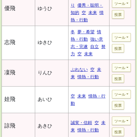
ツール
り
優秀・聡明・
優飛
ゆうひ
知的
空
未来
情
投票
熱・行動
冬
夢・希望
情
ツール
熱・行動
強い意
志飛
ゆきひ
志・完遂
自立
努
投票
力
空
未来
ツール
ぶれない
空
未
凜飛
りんひ
来
情熱・行動
投票
ツール
空
未来
情熱・行
娃飛
あいひ
動
投票
ツール
誠実・信頼
空
未
諒飛
あきひ
来
情熱・行動
投票