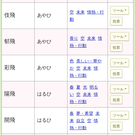
ツール
空
未来
情熱・行
伎飛
あやひ
動
投票
ツール
香り
空
未来
情
郁飛
あやひ
熱・行動
投票
色
美しい・華や
ツール
彩飛
あやひ
か
空
未来
情
投票
熱・行動
春
夏
光
明る
ツール
陽飛
はるひ
い
空
未来
情
投票
熱・行動
春
夢・希望
未
ツール
開飛
はるひ
来
自立
空
情
投票
熱・行動