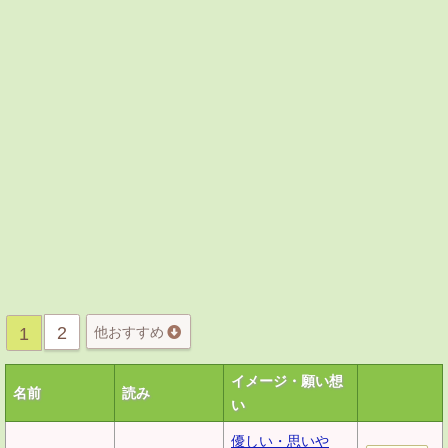
2
1
他おすすめ
イメージ・願い想
名前
読み
い
優しい・思いや