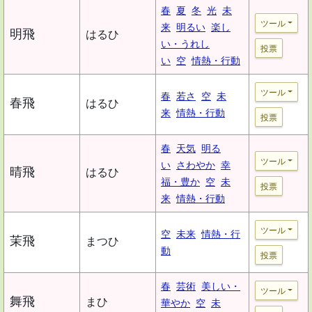
春
夏
冬
光
未
ツール
来
明るい
楽し
明飛
はるひ
い・うれし
投票
い
空
情熱・行動
ツール
春
若さ
空
未
春飛
はるひ
来
情熱・行動
投票
春
天気
明る
ツール
い
さわやか
幸
晴飛
はるひ
福・豊か
空
未
投票
来
情熱・行動
ツール
空
未来
情熱・行
茉飛
まつひ
動
投票
春
芸術
美しい・
ツール
舞飛
まひ
華やか
空
未