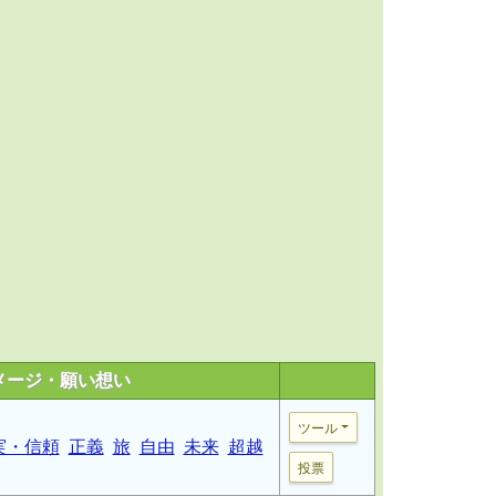
メージ・願い想い
ツール
実・信頼
正義
旅
自由
未来
超越
投票