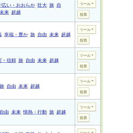
ツール
が広い・おおらか
壮大
旅
自
未来
超越
投票
ツール
義
幸福・豊か
旅
自由
未来
超越
投票
ツール
実・信頼
旅
自由
未来
超越
投票
ツール
旅
自由
未来
超越
投票
ツール
自由
未来
情熱・行動
旅
超越
投票
ツール