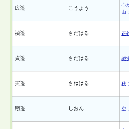
心
広遥
こうよう
由
禎遥
さだはる
正
貞遥
さだはる
誠
実遥
さねはる
秋
翔遥
しおん
空