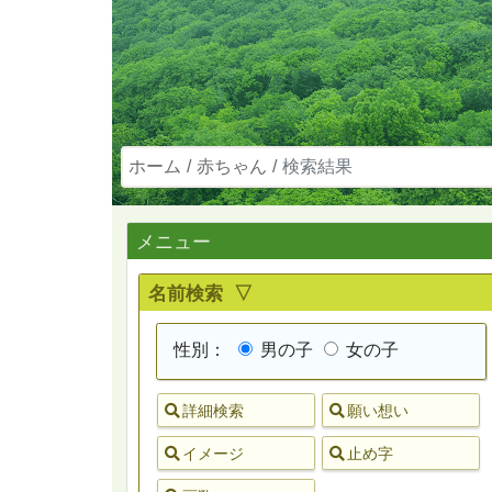
ホーム
赤ちゃん
検索結果
メニュー
名前検索 ▽
性別：
男の子
女の子
詳細検索
願い想い
イメージ
止め字