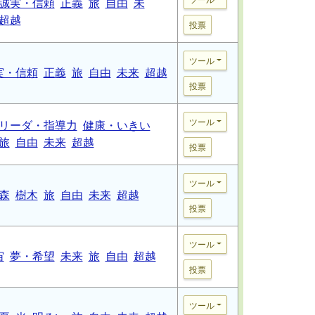
誠実・信頼
正義
旅
自由
未
超越
投票
ツール
実・信頼
正義
旅
自由
未来
超越
投票
ツール
リーダ・指導力
健康・いきい
旅
自由
未来
超越
投票
ツール
森
樹木
旅
自由
未来
超越
投票
ツール
宙
夢・希望
未来
旅
自由
超越
投票
ツール