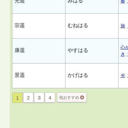
光遥
みはる
春
宗遥
むねはる
旅
心
康遥
やすはる
き
景遥
かげはる
光
2
3
4
1
他おすすめ