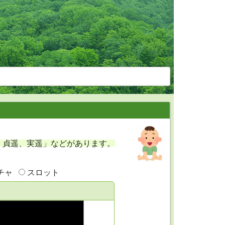
。
、貞遥、実遥」などがあります。
チャ
スロット