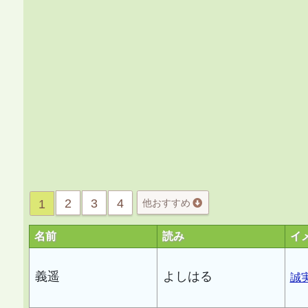
2
3
4
1
他おすすめ
名前
読み
イ
義遥
よしはる
誠