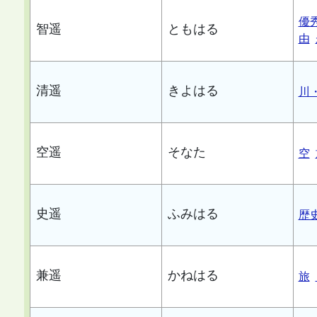
優
智遥
ともはる
由
清遥
きよはる
川
空遥
そなた
空
史遥
ふみはる
歴
兼遥
かねはる
旅