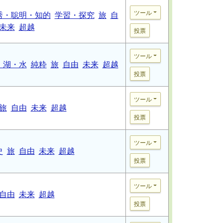
ツール
秀・聡明・知的
学習・探究
旅
自
未来
超越
投票
ツール
・湖・水
純粋
旅
自由
未来
超越
投票
ツール
旅
自由
未来
超越
投票
ツール
史
旅
自由
未来
超越
投票
ツール
自由
未来
超越
投票