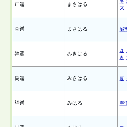
冬
正遥
まさはる
来
真遥
まさはる
誠
森
幹遥
みきはる
き
樹遥
みきはる
夏
望遥
みはる
宇