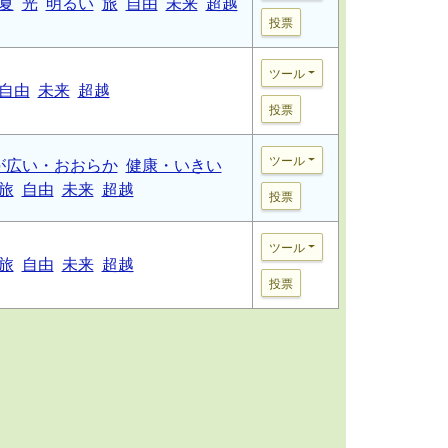
夏
光
明るい
旅
自由
未来
超越
投票
ツール
自由
未来
超越
投票
ツール
が広い・おおらか
健康・いきい
旅
自由
未来
超越
投票
ツール
旅
自由
未来
超越
投票