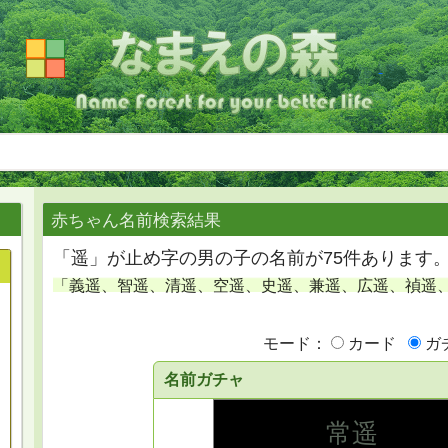
赤ちゃん名前検索結果
「遥」が止め字の男の子の名前が75件あります
「義遥、智遥、清遥、空遥、史遥、兼遥、広遥、禎遥
モード：
カード
ガ
名前ガチャ