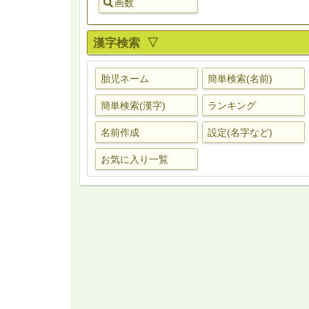
画数
漢字検索 ▽
胎児ネーム
簡単検索(名前)
簡単検索(漢字)
ランキング
名前作成
設定(名字など)
お気に入り一覧