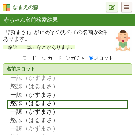
なまえの森
赤ちゃん名前検索結果
「諒(まさ)」が止め字の男の子の名前が2件
あります。
「悠諒、一諒」などがあります。
モード：
カード
ガチャ
スロット
名前スロット