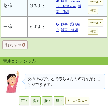
旅
自由
心が広
ツール
悠諒
はるまさ
い・おおらか
誠
投票
実・信頼
ツール
冬
数字
受け継
一諒
かずまさ
ぐ
誠実・信頼
投票
他おすすめ
関連コンテンツ①
次の止め字などで赤ちゃんの名前を探すこ
とができます。
正
将
勝
昌
もっと見る