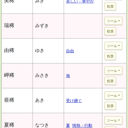
美稀
みき
美しい・華やか
投票
ツール
瑞稀
みずき
投票
ツール
由稀
ゆき
自由
投票
ツール
岬稀
みさき
海
投票
ツール
亜稀
あき
受け継ぐ
投票
ツール
夏稀
なつき
夏
情熱・行動