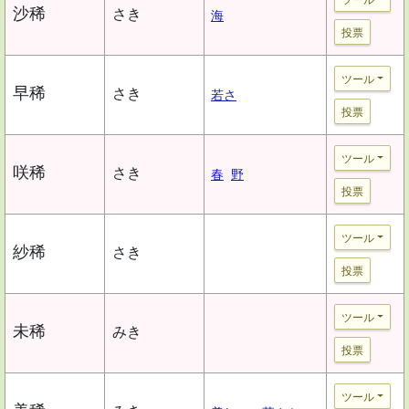
沙稀
さき
海
投票
ツール
早稀
さき
若さ
投票
ツール
咲稀
さき
春
野
投票
ツール
紗稀
さき
投票
ツール
未稀
みき
投票
ツール