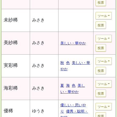
投票
ツール
未紗稀
みさき
投票
ツール
美紗稀
みさき
美しい・華やか
投票
ツール
秋
色
美しい・華
実彩稀
みさき
やか
投票
ツール
夏
海
色
美し
海彩稀
みさき
い・華やか
投票
優しい・思いや
ツール
優稀
ゆうき
り
優秀・聡明・
投票