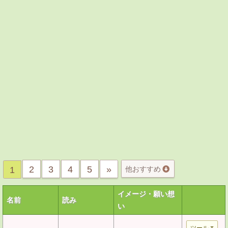
2
3
4
5
»
1
他おすすめ
イメージ・願い想
名前
読み
い
ツール