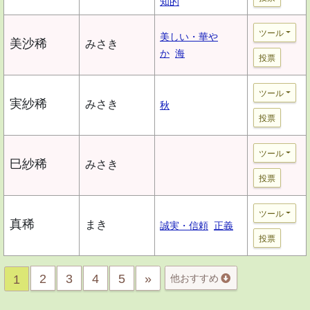
知的
ツール
美しい・華や
美沙稀
みさき
か
海
投票
ツール
実紗稀
みさき
秋
投票
ツール
巳紗稀
みさき
投票
ツール
真稀
まき
誠実・信頼
正義
投票
2
3
4
5
»
1
他おすすめ