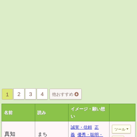
2
3
4
1
他おすすめ
イメージ・願い想
名前
読み
い
誠実・信頼
正
ツール
真知
まち
義
優秀・聡明・