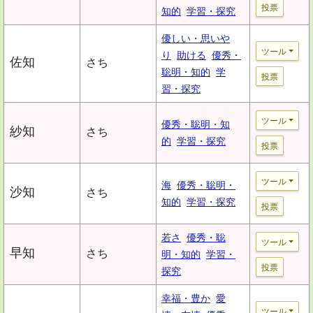
投票
知的
学習・探究
優しい・思いや
ツール
り
助ける
優秀・
佐知
さち
聡明・知的
学
投票
習・探究
ツール
優秀・聡明・知
紗知
さち
的
学習・探究
投票
ツール
海
優秀・聡明・
沙知
さち
知的
学習・探究
投票
若さ
優秀・聡
ツール
早知
さち
明・知的
学習・
投票
探究
幸福・豊か
愛
ツール