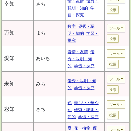
情・友情
優秀・
幸知
さち
聡明・知的
学
投票
習・探究
数字
優秀・聡
ツール
万知
まち
明・知的
学習・
投票
探究
愛情・友情
優
ツール
愛知
あいち
秀・聡明・知
投票
的
学習・探究
ツール
優秀・聡明・知
未知
みち
的
学習・探究
投票
色
美しい・華や
ツール
彩知
さち
か
優秀・聡明・
投票
知的
学習・探究
夏
花・植物
優
ツール