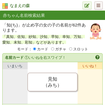
なまえの森
赤ちゃん名前検索結果
「知(ち)」が止め字の女の子の名前が62件あ
ります。
「真知、佐知、紗知、沙知、早知、幸知、万知、
愛知、未知、彩知」などがあります。
モード：
カード
ガチャ
スロット
名前カード
①いいねを右スワイプ！
いまいち
いいね！
見知
（みち）