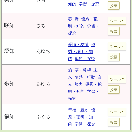
知的
学習・探究
投票
春
野
優秀・聡
ツール
咲知
さち
明・知的
学習・
投票
探究
愛情・友情
優
ツール
愛知
あゆち
秀・聡明・知
投票
的
学習・探究
旅
夢・希望
未
来
情熱・行動
自
ツール
歩知
あゆち
立
努力
優秀・聡
投票
明・知的
学習・
探究
幸福・豊か
優
ツール
福知
ふくち
秀・聡明・知
投票
的
学習・探究