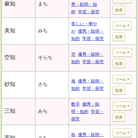
麻知
まち
秀・聡明・知
投票
的
学習・探究
美しい・華や
ツール
美知
みち
か
優秀・聡明・
投票
知的
学習・探究
ツール
空
優秀・聡明・
空知
そらち
知的
学習・探究
投票
ツール
海
優秀・聡明・
砂知
さち
知的
学習・探究
投票
数字
優秀・聡
ツール
三知
みち
明・知的
学習・
投票
探究
ツール
秋
優秀・聡明・
実知
みち