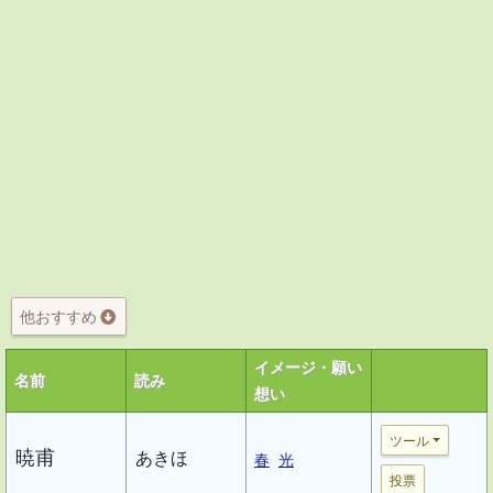
他おすすめ
イメージ・願い
名前
読み
想い
ツール
暁甫
あきほ
春
光
投票