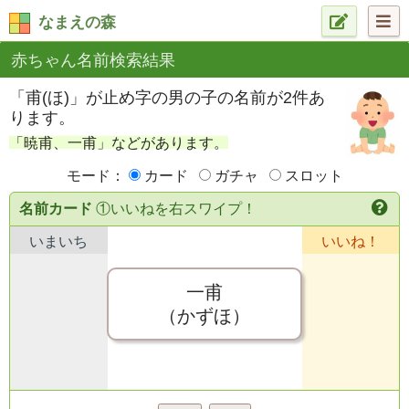
なまえの森
赤ちゃん名前検索結果
「甫(ほ)」が止め字の男の子の名前が2件あ
ります。
「暁甫、一甫」などがあります。
モード：
カード
ガチャ
スロット
名前カード
①いいねを右スワイプ！
いまいち
いいね！
一甫
（かずほ）