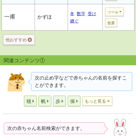
ツール
冬
数字
受け
一甫
かずほ
継ぐ
投票
他おすすめ
関連コンテンツ①
次の止め字などで赤ちゃんの名前を探すこ
とができます。
穂
帆
歩
保
もっと見る
次の赤ちゃん名前検索ができます。