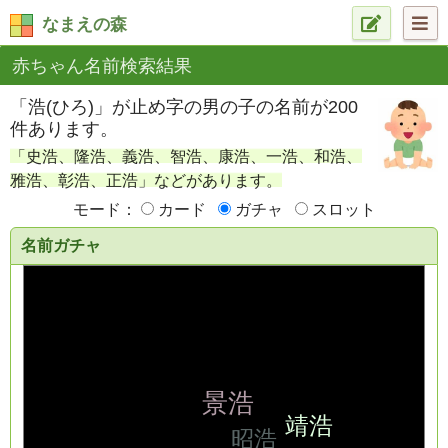
なまえの森
赤ちゃん名前検索結果
「浩(ひろ)」が止め字の男の子の名前が200
件あります。
「史浩、隆浩、義浩、智浩、康浩、一浩、和浩、
雅浩、彰浩、正浩」などがあります。
モード：
カード
ガチャ
スロット
名前ガチャ