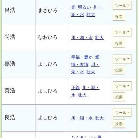
ツール
光
明るい
川・
昌浩
まさひろ
湖・水
壮大
投票
ツール
尚浩
なおひろ
川・湖・水
壮大
投票
幸福・豊か
愛
ツール
嘉浩
よしひろ
情・友情
川・
投票
湖・水
壮大
ツール
正義
川・湖・
善浩
よしひろ
水
壮大
投票
ツール
良浩
よしひろ
川・湖・水
壮大
投票
たくましい・勇