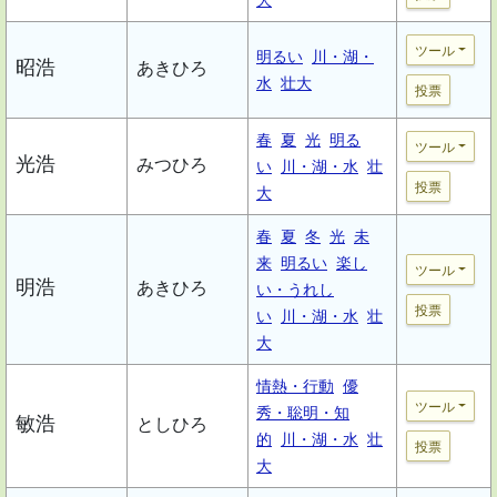
ツール
明るい
川・湖・
昭浩
あきひろ
水
壮大
投票
春
夏
光
明る
ツール
光浩
みつひろ
い
川・湖・水
壮
投票
大
春
夏
冬
光
未
来
明るい
楽し
ツール
明浩
あきひろ
い・うれし
投票
い
川・湖・水
壮
大
情熱・行動
優
ツール
秀・聡明・知
敏浩
としひろ
的
川・湖・水
壮
投票
大