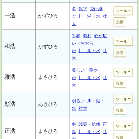
冬
数字
受け継
ツール
一浩
かずひろ
ぐ
川・湖・水
壮
投票
大
平和
調和
心が広
ツール
い・おおら
和浩
かずひろ
か
川・湖・水
壮
投票
大
美しい・華や
ツール
雅浩
まさひろ
か
川・湖・水
壮
投票
大
ツール
明るい
川・湖・
彰浩
あきひろ
水
壮大
投票
冬
誠実・信頼
正
ツール
正浩
まさひろ
義
川・湖・水
壮
投票
大