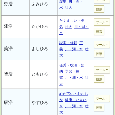
歴史
川・湖・
史浩
ふみひろ
水
壮大
投票
たくましい・勇
ツール
隆浩
たかひろ
気
壮大
川・湖・
投票
水
誠実・信頼
正
ツール
義浩
よしひろ
義
川・湖・水
壮
投票
大
優秀・聡明・知
ツール
的
学習・探
智浩
ともひろ
究
川・湖・水
壮
投票
大
心が広い・おおら
ツール
か
健康・いきい
康浩
やすひろ
き
川・湖・水
壮
投票
大