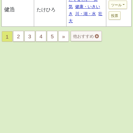
ツール
気
健康・いきい
健浩
たけひろ
き
川・湖・水
壮
投票
大
2
3
4
5
»
1
他おすすめ