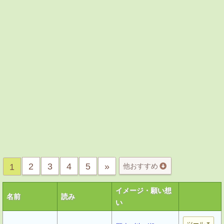
2
3
4
5
»
1
他おすすめ
イメージ・願い想
名前
読み
い
ツール