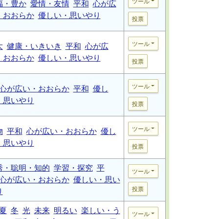
ツール
福・豊か
愛情・友情
平和
心が広
・おおらか
優しい・思いやり
投票
ツール
大
健康・いきいき
平和
心が広
・おおらか
優しい・思いやり
投票
ツール
心が広い・おおらか
平和
優し
・思いやり
投票
ツール
物
平和
心が広い・おおらか
優し
・思いやり
投票
秀・聡明・知的
学習・探究
平
ツール
心が広い・おおらか
優しい・思い
投票
り
夏
冬
光
未来
明るい
楽しい・う
ツール