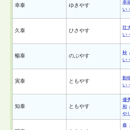
幸
幸泰
ゆきやす
い
壮
久泰
ひさやす
い
秋
暢泰
のぶやす
い
動
寅泰
ともやす
い
優
知泰
ともやす
和
や
春