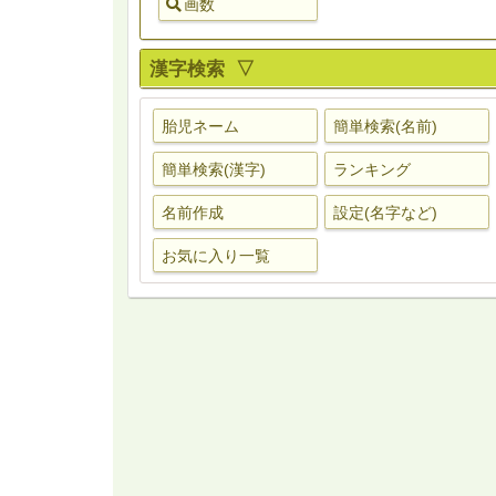
画数
漢字検索 ▽
胎児ネーム
簡単検索(名前)
簡単検索(漢字)
ランキング
名前作成
設定(名字など)
お気に入り一覧