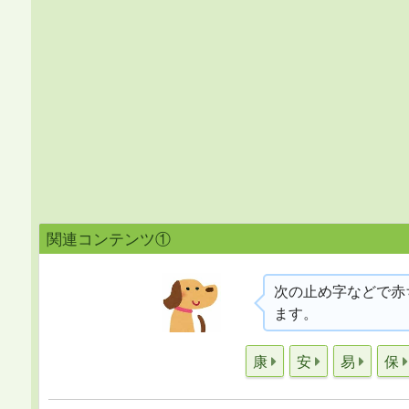
関連コンテンツ①
次の止め字などで赤
ます。
康
安
易
保