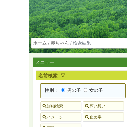
ホーム
赤ちゃん
検索結果
メニュー
名前検索 ▽
性別：
男の子
女の子
詳細検索
願い想い
イメージ
止め字