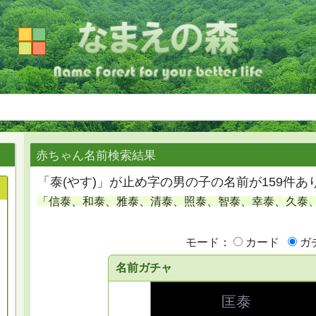
赤ちゃん名前検索結果
「泰(やす)」が止め字の男の子の名前が159件あ
「信泰、和泰、雅泰、清泰、照泰、智泰、幸泰、久泰
モード：
カード
ガ
名前ガチャ