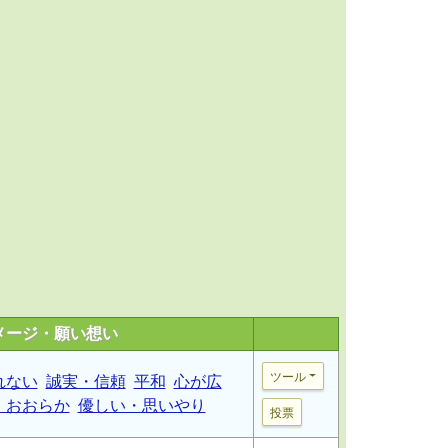
メージ・願い想い
ツール
れない
誠実・信頼
平和
心が広
・おおらか
優しい・思いやり
投票