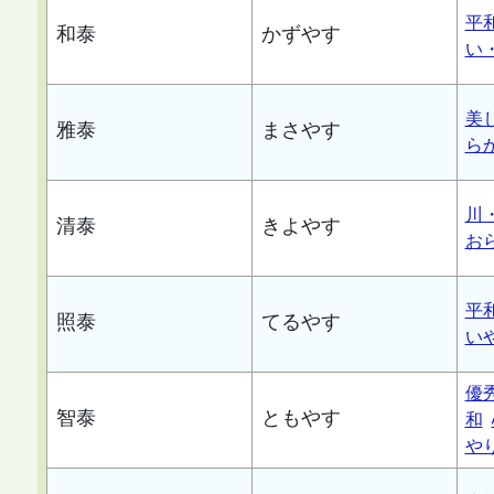
平
和泰
かずやす
い
美
雅泰
まさやす
ら
川
清泰
きよやす
お
平
照泰
てるやす
い
優
智泰
ともやす
和
や