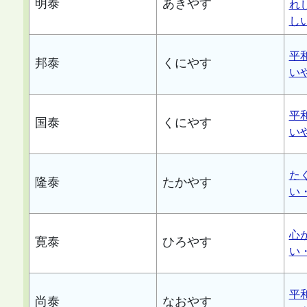
明泰
あきやす
れ
し
平
邦泰
くにやす
い
平
国泰
くにやす
い
た
隆泰
たかやす
い
心
寛泰
ひろやす
い
平
尚泰
なおやす