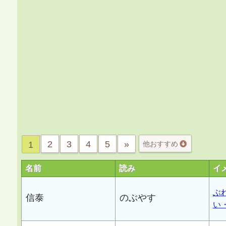
2
3
4
5
»
1
他おすすめ
名前
読み
イ
ぶ
信泰
のぶやす
い