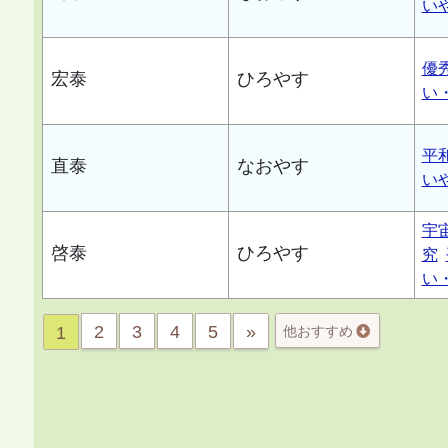
い
優
宏泰
ひろやす
い
平
直泰
なおやす
い
宇
啓泰
ひろやす
究
い
2
3
4
5
»
1
他おすすめ