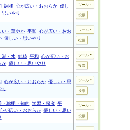
ツール
和
調和
心が広い・おおらか
優し
・思いやり
投票
ツール
しい・華やか
平和
心が広い・おお
か
優しい・思いやり
投票
ツール
・湖・水
純粋
平和
心が広い・お
らか
優しい・思いやり
投票
ツール
和
心が広い・おおらか
優しい・思
やり
投票
秀・聡明・知的
学習・探究
平
ツール
心が広い・おおらか
優しい・思い
投票
り