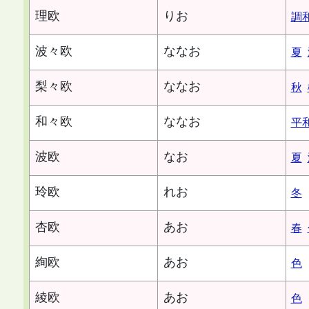
理欧
りお
調
波々欧
ななお
夏
梨々欧
ななお
秋
和々欧
ななお
平
波欧
なお
夏
玲欧
れお
冬
杏欧
あお
春
絢欧
あお
色
綾欧
あお
色