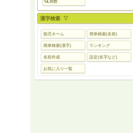
画数
漢字検索 ▽
胎児ネーム
簡単検索(名前)
簡単検索(漢字)
ランキング
名前作成
設定(名字など)
お気に入り一覧