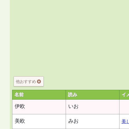
他おすすめ
名前
読み
イ
伊欧
いお
美欧
みお
美