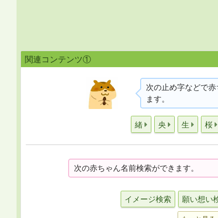
関連コンテンツ①
次の止め字などで赤
ます。
緒
央
生
桜
次の赤ちゃん名前検索ができます。
イメージ検索
願い想い