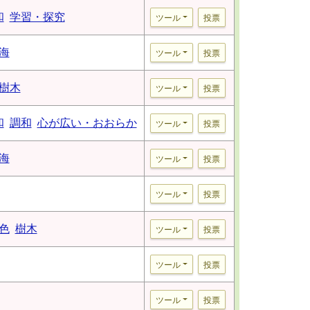
和
学習・探究
ツール
投票
海
ツール
投票
樹木
ツール
投票
和
調和
心が広い・おおらか
ツール
投票
海
ツール
投票
ツール
投票
色
樹木
ツール
投票
ツール
投票
ツール
投票