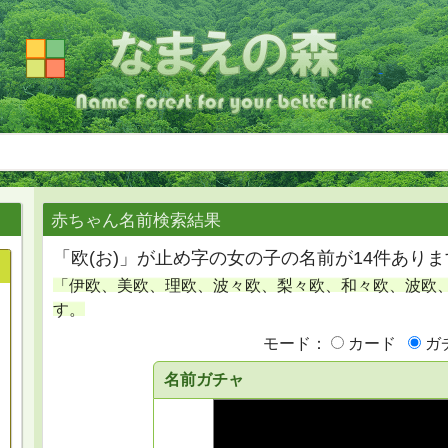
赤ちゃん名前検索結果
「欧(お)」が止め字の女の子の名前が14件ありま
「伊欧、美欧、理欧、波々欧、梨々欧、和々欧、波欧
す。
モード：
カード
ガ
名前ガチャ