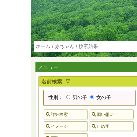
ホーム
赤ちゃん
検索結果
メニュー
名前検索 ▽
性別：
男の子
女の子
詳細検索
願い想い
イメージ
止め字