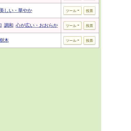
美しい・華やか
ツール
投票
和
調和
心が広い・おおらか
ツール
投票
樹木
ツール
投票