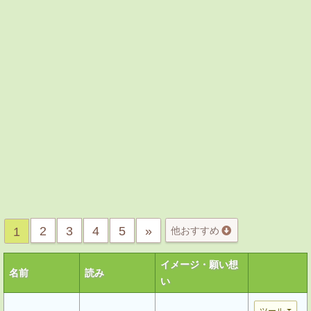
2
3
4
5
»
1
他おすすめ
イメージ・願い想
名前
読み
い
ツール