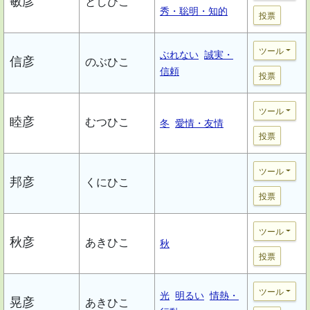
敏彦
としひこ
秀・聡明・知的
投票
ツール
ぶれない
誠実・
信彦
のぶひこ
信頼
投票
ツール
睦彦
むつひこ
冬
愛情・友情
投票
ツール
邦彦
くにひこ
投票
ツール
秋彦
あきひこ
秋
投票
ツール
光
明るい
情熱・
晃彦
あきひこ