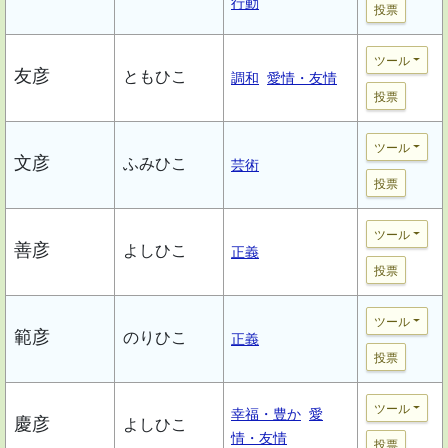
行動
投票
ツール
友彦
ともひこ
調和
愛情・友情
投票
ツール
文彦
ふみひこ
芸術
投票
ツール
善彦
よしひこ
正義
投票
ツール
範彦
のりひこ
正義
投票
ツール
幸福・豊か
愛
慶彦
よしひこ
情・友情
投票