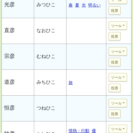
光彦
みつひこ
春
夏
光
明るい
投票
ツール
直彦
なおひこ
投票
ツール
宗彦
むねひこ
投票
ツール
道彦
みちひこ
旅
投票
ツール
恒彦
つねひこ
投票
ツール
情熱・行動
優