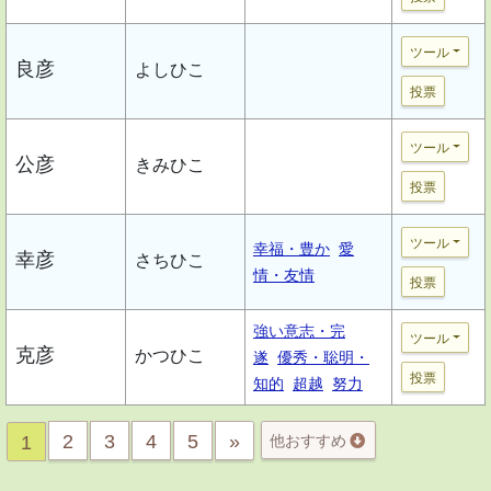
ツール
良彦
よしひこ
投票
ツール
公彦
きみひこ
投票
ツール
幸福・豊か
愛
幸彦
さちひこ
情・友情
投票
強い意志・完
ツール
克彦
かつひこ
遂
優秀・聡明・
投票
知的
超越
努力
2
3
4
5
»
1
他おすすめ