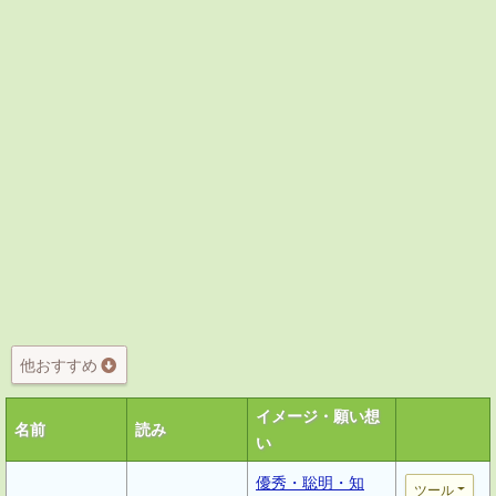
他おすすめ
イメージ・願い想
名前
読み
い
優秀・聡明・知
ツール