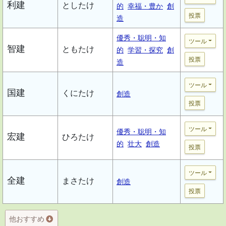
利建
としたけ
的
幸福・豊か
創
投票
造
優秀・聡明・知
ツール
智建
ともたけ
的
学習・探究
創
投票
造
ツール
国建
くにたけ
創造
投票
ツール
優秀・聡明・知
宏建
ひろたけ
的
壮大
創造
投票
ツール
全建
まさたけ
創造
投票
他おすすめ