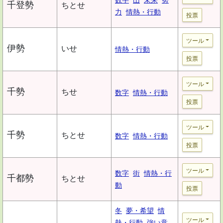
千登勢
ちとせ
力
情熱・行動
投票
ツール
伊勢
いせ
情熱・行動
投票
ツール
千勢
ちせ
数字
情熱・行動
投票
ツール
千勢
ちとせ
数字
情熱・行動
投票
ツール
数字
街
情熱・行
千都勢
ちとせ
動
投票
冬
夢・希望
情
ツール
熱・行動
強い意