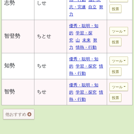
志勢
しせ
志・完遂
自立
努
投票
力
優秀・聡明・知
ツール
的
学習・探
智登勢
ちとせ
究
山
未来
努
投票
力
情熱・行動
優秀・聡明・知
ツール
知勢
ちせ
的
学習・探究
情
投票
熱・行動
優秀・聡明・知
ツール
智勢
ちせ
的
学習・探究
情
投票
熱・行動
他おすすめ