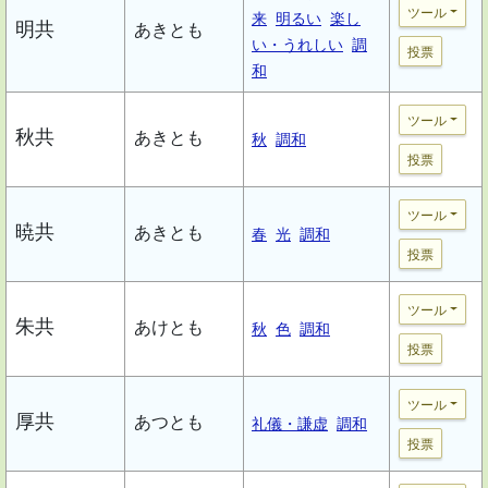
ツール
来
明るい
楽し
明共
あきとも
い・うれしい
調
投票
和
ツール
秋共
あきとも
秋
調和
投票
ツール
暁共
あきとも
春
光
調和
投票
ツール
朱共
あけとも
秋
色
調和
投票
ツール
厚共
あつとも
礼儀・謙虚
調和
投票