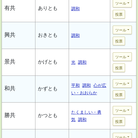
ツール
有共
ありとも
調和
投票
ツール
興共
おきとも
調和
投票
ツール
景共
かげとも
光
調和
投票
ツール
平和
調和
心が広
和共
かずとも
い・おおらか
投票
ツール
たくましい・勇
勝共
かつとも
気
調和
投票
ツール