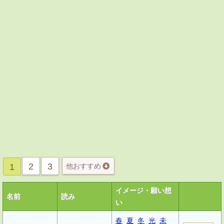
2
3
1
他おすすめ
イメージ・願い想
名前
読み
い
春
夏
冬
光
未