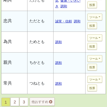
たけとも
気
健康・いきい
投票
き
調和
ツール
忠共
ただとも
誠実・信頼
調和
投票
ツール
為共
ためとも
調和
投票
ツール
親共
ちかとも
調和
投票
ツール
常共
つねとも
調和
投票
2
3
1
他おすすめ