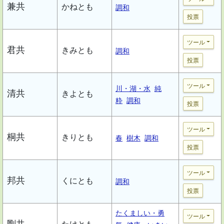
兼共
かねとも
調和
投票
ツール
君共
きみとも
調和
投票
ツール
川・湖・水
純
清共
きよとも
粋
調和
投票
ツール
桐共
きりとも
春
樹木
調和
投票
ツール
邦共
くにとも
調和
投票
たくましい・勇
ツール
剛共