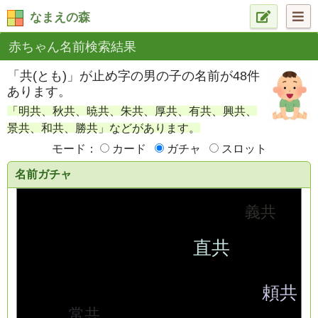
なまえの森
赤ちゃん名前検索結果
「共(とも)」が止め字の男の子の名前が48件
あります。
「明共、秋共、暁共、朱共、厚共、有共、興共、
景共、和共、勝共」などがあります。
モード：
カード
ガチャ
スロット
名前ガチャ