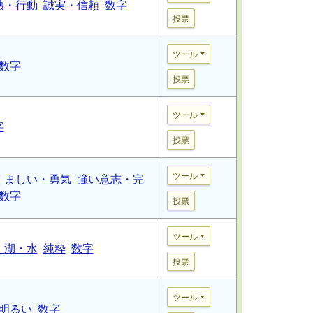
熱・行動
誠実・信頼
数字
投票
ツール
数字
投票
ツール
字
投票
ツール
くましい・勇気
強い意志・完
数字
投票
ツール
・湖・水
純粋
数字
投票
ツール
明るい
数字