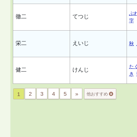
ぶ
徹二
てつじ
字
栄二
えいじ
秋
た
健二
けんじ
き
2
3
4
5
»
1
他おすすめ