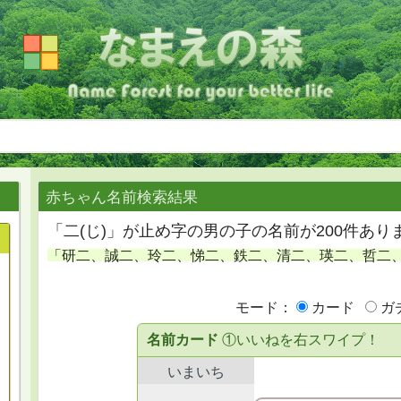
赤ちゃん名前検索結果
「二(じ)」が止め字の男の子の名前が200件あり
「研二、誠二、玲二、悌二、鉄二、清二、瑛二、哲二
モード：
カード
ガ
名前カード
①いいねを右スワイプ！
いまいち