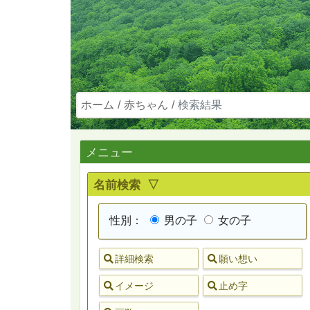
ホーム
赤ちゃん
検索結果
メニュー
名前検索 ▽
性別：
男の子
女の子
詳細検索
願い想い
イメージ
止め字