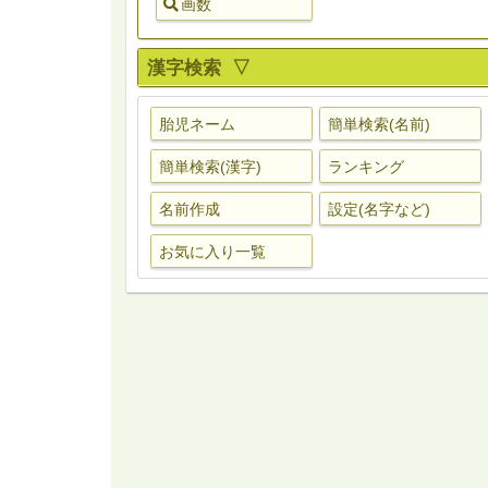
画数
漢字検索 ▽
胎児ネーム
簡単検索(名前)
簡単検索(漢字)
ランキング
名前作成
設定(名字など)
お気に入り一覧