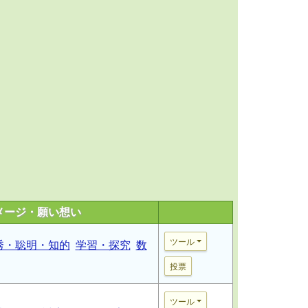
メージ・願い想い
ツール
秀・聡明・知的
学習・探究
数
投票
ツール