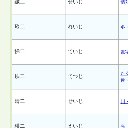
誠二
せいじ
情
玲二
れいじ
冬
悌二
ていじ
数
た
鉄二
てつじ
遂
清二
せいじ
川
瑛二
えいじ
光