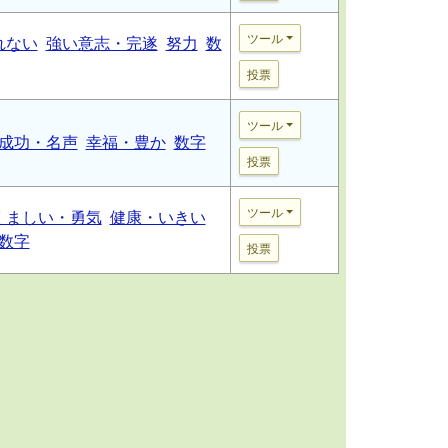
ツール
れない
強い意志・完遂
努力
数
投票
ツール
成功・名声
幸福・豊か
数字
投票
ツール
くましい・勇気
健康・いきい
数字
投票