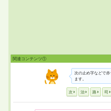
関連コンテンツ①
次の止め字などで赤
ます。
次
治
路
司