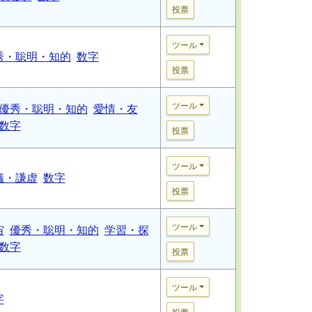
投票
ツール
秀・聡明・知的
数字
投票
ツール
優秀・聡明・知的
愛情・友
数字
投票
ツール
儀・謙虚
数字
投票
ツール
宙
優秀・聡明・知的
学習・探
数字
投票
ツール
字