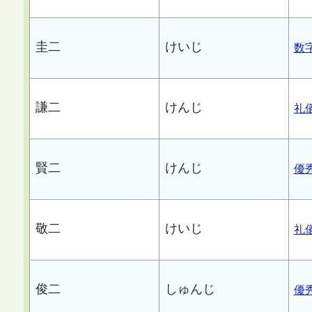
圭二
けいじ
数
謙二
けんじ
礼
賢二
けんじ
優
敬二
けいじ
礼
俊二
しゅんじ
優