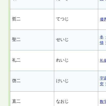
哲二
てつじ
優
冬
聖二
せいじ
情
礼二
れいじ
礼
宇
啓二
けいじ
究
直二
なおじ
数