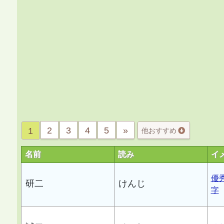
2
3
4
5
»
1
他おすすめ
名前
読み
イ
優
研二
けんじ
字