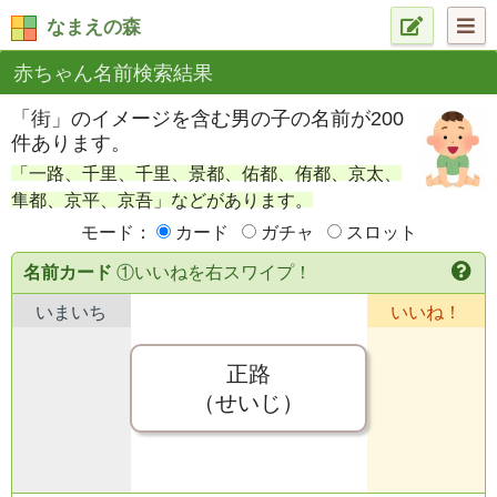
なまえの森
赤ちゃん名前検索結果
「街」のイメージを含む男の子の名前が200
件あります。
「一路、千里、千里、景都、佑都、侑都、京太、
隼都、京平、京吾」などがあります。
モード：
カード
ガチャ
スロット
名前カード
①いいねを右スワイプ！
いまいち
いいね！
正路
（せいじ）