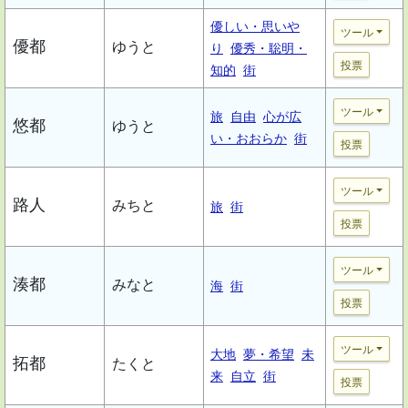
優しい・思いや
ツール
優都
ゆうと
り
優秀・聡明・
投票
知的
街
ツール
旅
自由
心が広
悠都
ゆうと
い・おおらか
街
投票
ツール
路人
みちと
旅
街
投票
ツール
湊都
みなと
海
街
投票
ツール
大地
夢・希望
未
拓都
たくと
来
自立
街
投票