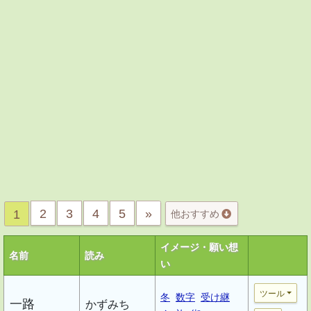
2
3
4
5
»
1
他おすすめ
イメージ・願い想
名前
読み
い
ツール
冬
数字
受け継
一路
かずみち