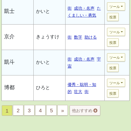
ツール
街
成功・名声
た
凱士
かいと
くましい・勇気
投票
ツール
京介
きょうすけ
街
数字
助ける
投票
ツール
街
成功・名声
宇
凱斗
かいと
宙
投票
ツール
優秀・聡明・知
博都
ひろと
的
壮大
街
投票
2
3
4
5
»
1
他おすすめ