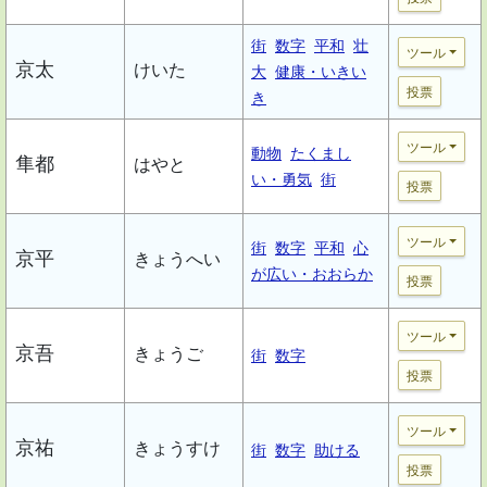
街
数字
平和
壮
ツール
京太
けいた
大
健康・いきい
投票
き
ツール
動物
たくまし
隼都
はやと
い・勇気
街
投票
ツール
街
数字
平和
心
京平
きょうへい
が広い・おおらか
投票
ツール
京吾
きょうご
街
数字
投票
ツール
京祐
きょうすけ
街
数字
助ける
投票