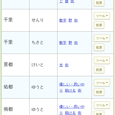
ぐ
旅
街
投票
ツール
千里
せんり
数字
野
街
投票
ツール
千里
ちさと
数字
野
街
投票
ツール
景都
けいと
光
街
投票
ツール
優しい・思いや
佑都
ゆうと
り
助ける
街
投票
ツール
優しい・思いや
侑都
ゆうと
り
助ける
街
投票