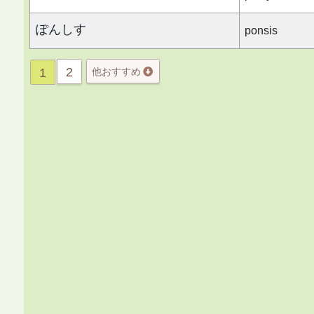
ぽんしす
ponsis
2
1
他おすすめ