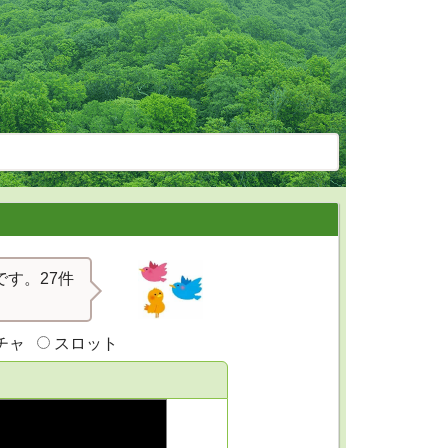
す。27件
チャ
スロット