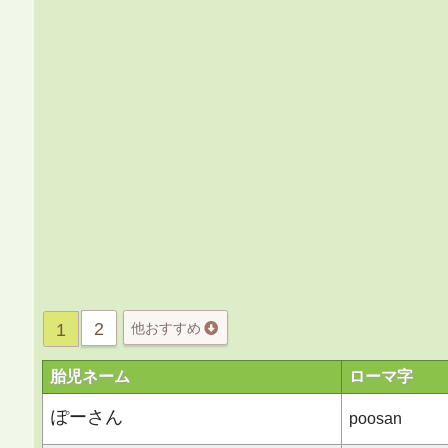
2
1
他おすすめ
胎児ネーム
ローマ字
ぽーさん
poosan